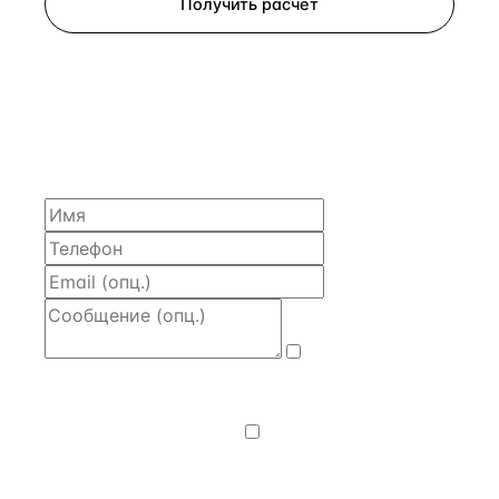
Получить расчёт
ЗАПРОСИТЬ РАСЧЁТ
Расскажем по объекту, пришлём PDF с финансовой
моделью и контактом владельца — за 4 рабочих
часа.
Даю
согласие
на обработку и передачу персональных
данных
— на условиях
Политики
конфиденциальности
.
Хочу получать
новости, подборки объектов
и спецпредложения.