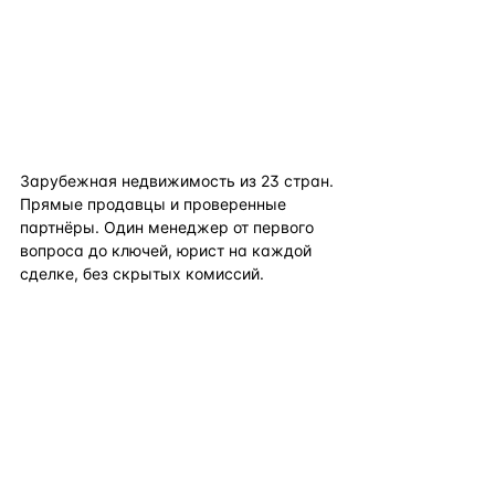
flat
ters
Зарубежная недвижимость из
23
стран.
Прямые продавцы и проверенные
партнёры. Один менеджер от первого
вопроса до ключей, юрист на каждой
сделке, без скрытых комиссий.
TELEGRAM
WHATSAPP
EMAIL
КАТАЛОГ ПО СТРАНАМ
ПОЛЕЗНОЕ
КОМПАНИЯ