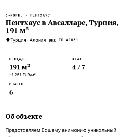
Бангкок
Таиланд · 2 1
—
Локация
6-КОМН.
· ПЕНТХАУС
Новороссийск
Пентхаус в Авсалларе, Турция,
Россия · 2 1
—
Локация
191 м²
Стамбул
Турция · 2 0
—
Локация
Турция
·
Алания
ID #
1831
ВНЖ
Анталия
Турция · 1 8
—
Локация
ЧАСТО ИЩУТ
ПЛОЩАДЬ
ЭТАЖ
Турция
Россия
Испания
Кипр
Таиланд
Грец
191
м²
4
/ 7
~
1 251
EUR
/м²
ВСЕ НАПРАВЛЕНИЯ →
СПАЛЕН
6
Об объекте
Представляем Вашему вниманию уникальный