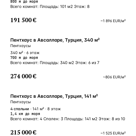
800 м до моря
Всего комнат: Площадь: 101 м2 Этаж: 8
191 500 €
~
1 896
EUR
/м²
БЛИЗКО К МОРЮ
Пентхаус в Авсалларе, Турция, 340 м²
Пентхаусы
340 м² · 6 этаж
700 м до моря
Всего комнат: Площадь: 340 м2 Этаж: 6 из 7
274 000 €
~
806
EUR
/м²
БЛИЗКО К МОРЮ
Пентхаус в Авсалларе, Турция, 141 м²
Пентхаусы
4
спальни
· 141 м² · 8 этаж
1,4 км до моря
Всего комнат: 4 Спален: 3 Площадь: 141 м2 Этаж: 8 из 10
215 000 €
~
1 525
EUR
/м²