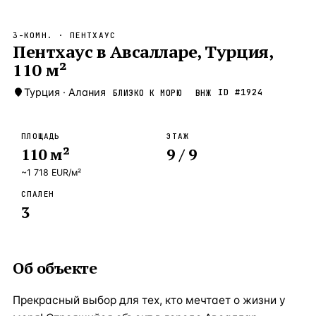
Бангкок
Таиланд · 2 1
—
Локация
3-КОМН.
· ПЕНТХАУС
Новороссийск
Пентхаус в Авсалларе, Турция,
Россия · 2 1
—
Локация
110 м²
Стамбул
Турция · 2 0
—
Локация
Турция
·
Алания
ID #
1924
БЛИЗКО К МОРЮ
ВНЖ
Анталия
Турция · 1 8
—
Локация
ЧАСТО ИЩУТ
ПЛОЩАДЬ
ЭТАЖ
Турция
Россия
Испания
Кипр
Таиланд
Грец
110
м²
9
/ 9
~
1 718
EUR
/м²
ВСЕ НАПРАВЛЕНИЯ →
СПАЛЕН
3
Об объекте
Прекрасный выбор для тех, кто мечтает о жизни у