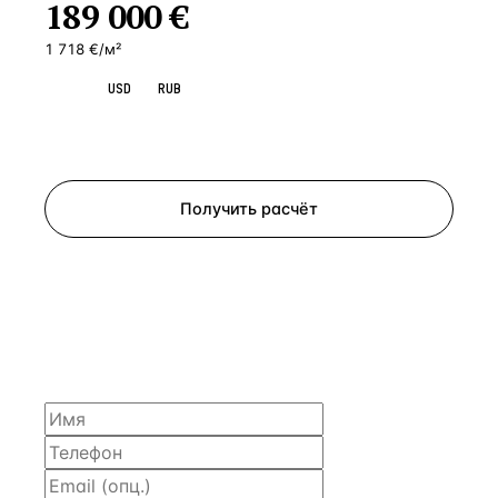
189 000
€
1 718 €/м²
EUR
USD
RUB
Запросить просмотр
Получить расчёт
ЗАПРОСИТЬ РАСЧЁТ
Расскажем по объекту, пришлём PDF с финансовой
моделью и контактом владельца — за 4 рабочих
часа.