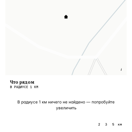
i
Что рядом
В РАДИУСЕ
1
КМ
В радиусе
1
км ничего не найдено — попробуйте
увеличить
1
2
3
5
км