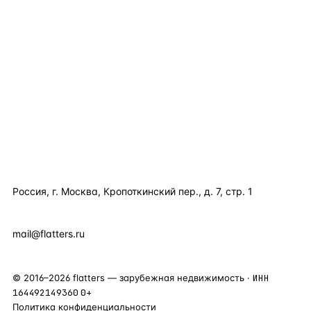
TELEGRAM
WHATSAPP
EMAIL
КАТАЛОГ ПО СТРАНАМ
ПОЛЕЗНОЕ
КОМПАНИЯ
КОНТАКТЫ
Россия, г. Москва, Кропоткинский пер., д. 7, стр. 1
+7 495 877 38 64
+90 531 589 95 88
mail@flatters.ru
©
2016
–
2026
flatters — зарубежная недвижимость ·
ИНН
164492149360
0+
Политика конфиденциальности