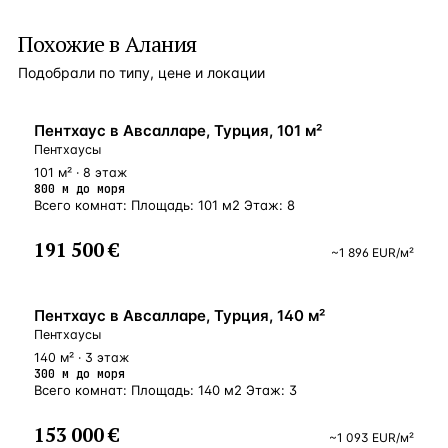
Похожие в Алания
Подобрали по типу, цене и локации
БЛИЗКО К МОРЮ
Пентхаус в Авсалларе, Турция, 101 м²
Пентхаусы
101 м² · 8 этаж
800 м до моря
Всего комнат: Площадь: 101 м2 Этаж: 8
191 500 €
~
1 896
EUR
/м²
У МОРЯ
Пентхаус в Авсалларе, Турция, 140 м²
Пентхаусы
140 м² · 3 этаж
300 м до моря
Всего комнат: Площадь: 140 м2 Этаж: 3
153 000 €
~
1 093
EUR
/м²