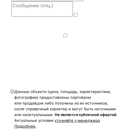
Даю
согласие
на обработку и передачу персональных
данных
— на условиях
Политики
конфиденциальности
.
Хочу получать
новости, подборки объектов
и спецпредложения.
Получить расчёт
Данные объекта (цена, площадь, характеристики,
фотографии) предоставлены партнёром
или продавцом либо получены из их источников,
носят справочный характер и могут быть неточными
или неактуальными.
Не является публичной офертой.
Актуальные условия
уточняйте у менеджера
·
Подробнее
.