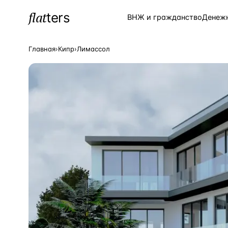
flat
ters
Каталог
ВНЖ и гражданство
Денеж
Главная
›
Кипр
›
Лимассол
ПОПУЛЯРНЫЕ НАПРАВЛЕНИЯ
Турция
—
Страна
Россия
—
Страна
Испания
—
Страна
Кипр
—
Страна
Таиланд
—
Страна
Греция
—
Страна
Сочи
—
Локация