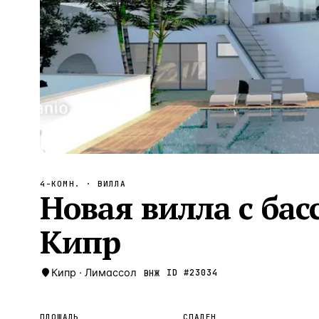
Алания
—
Локация
Бангкок
—
Локация
Новороссийск
—
Локация
Стамбул
—
Локация
Анталия
—
Локация
НАВИГАЦИЯ
ОТКРЫТЬ
ЗАКРЫТЬ
↑
↓
↵
ESC
4-КОМН.
· ВИЛЛА
Новая вилла с бас
Кипр
Кипр
·
Лимассол
ID #
23034
ВНЖ
ПЛОЩАДЬ
СПАЛЕН