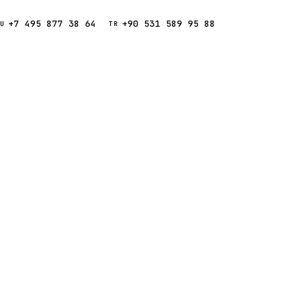
+7 495 877 38 64
+90 531 589 95 88
Звонок
RU
TR
Найти
ESC
ния
Кипр
Таиланд