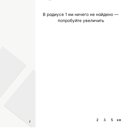
В радиусе
1
км ничего не найдено —
попробуйте увеличить
1
2
3
5
км
i