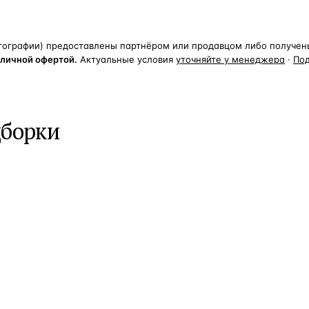
тографии) предоставлены партнёром или продавцом либо получены 
бличной офертой.
Актуальные условия
уточняйте у менеджера
·
По
дборки