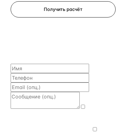
Получить расчёт
ЗАПРОСИТЬ РАСЧЁТ
Расскажем по объекту, пришлём PDF
с финансовой моделью и контактом владельца —
за 4 рабочих часа.
Даю
согласие на обработку и передачу
персональных данных
— на условиях
Политики конфиденциальности
.
Хочу
получать новости, подборки объектов