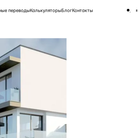
ные переводы
Калькуляторы
Блог
Контакты
ЧАСТО ИЩУТ
Турция
Россия
Испа
9 143 объекта
Греция
8 554 объекта
5 430 объектов
3 906 объектов
2 948 объектов
2 797 объектов
Россия · 3 920