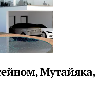
Турция · 2 556
Таиланд · 2 172
Россия · 2 106
Турция · 2 092
Турция · 1 810
сейном, Мутайяка,