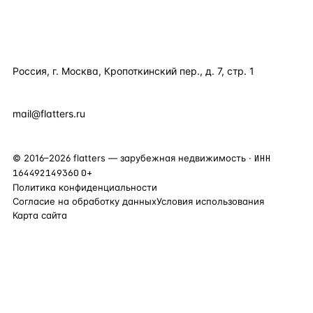
КОМПАНИЯ
КОНТАКТЫ
Россия, г. Москва, Кропоткинский пер., д. 7, стр. 1
+7 495 877 38 64
+90 531 589 95 88
mail@flatters.ru
©
2016
–
2026
flatters — зарубежная недвижимость ·
ИНН
164492149360
0+
Политика конфиденциальности
Согласие на обработку данных
Условия использования
Карта сайта