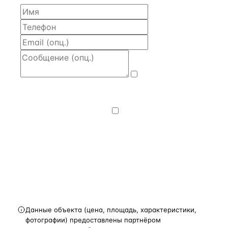
Даю
согласие
на обработку и передачу персональных
данных
— на условиях
Политики
конфиденциальности
.
Хочу получать
новости, подборки объектов
и спецпредложения.
Получить расчёт
Данные объекта (цена, площадь, характеристики,
фотографии) предоставлены партнёром