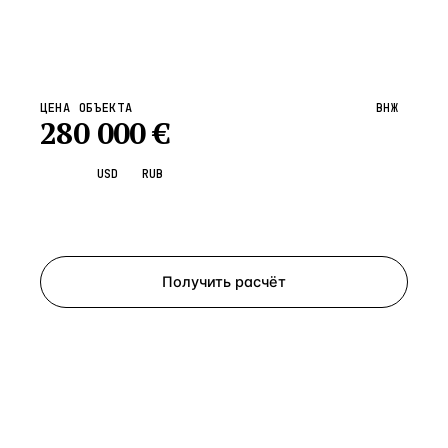
ЦЕНА ОБЪЕКТА
ВНЖ
280 000
€
EUR
USD
RUB
Запросить просмотр
Получить расчёт
ЗАПРОСИТЬ РАСЧЁТ
Расскажем по объекту, пришлём PDF с финансовой
моделью и контактом владельца — за 4 рабочих
часа.