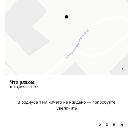
i
Что рядом
В РАДИУСЕ
1
КМ
В радиусе
1
км ничего не найдено — попробуйте
увеличить
1
2
3
5
км