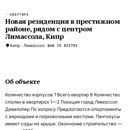
Бангкок
Таиланд · 2 1
—
Локация
· КВАРТИРА
Новороссийск
Новая резиденция в престижном
Россия · 2 1
—
Локация
районе, рядом с центром
Стамбул
Турция · 2 0
—
Локация
Лимассола, Кипр
Анталия
Турция · 1 8
—
Локация
Кипр
·
Лимассол
ID #
22702
ВНЖ
ЧАСТО ИЩУТ
Турция
Россия
Испания
Кипр
Таиланд
Грец
ВСЕ НАПРАВЛЕНИЯ →
Об объекте
Количество корпусов 1 Всего квартир 8 Количество
спален в квартирах 1—2 Локация город Лимассол
Девелопер По запросу Предлагаются апартаменты
с верандами и парковочными местами. Пентхаусы
имеют сады на крыше. Окончание строительства —