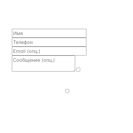
Расскажем по объекту, пришлём PDF с финансовой
моделью и контактом владельца — за 4 рабочих
часа.
Даю
согласие
на обработку и передачу персональных
данных
— на условиях
Политики
конфиденциальности
.
Хочу получать
новости, подборки объектов
и спецпредложения.
Получить расчёт