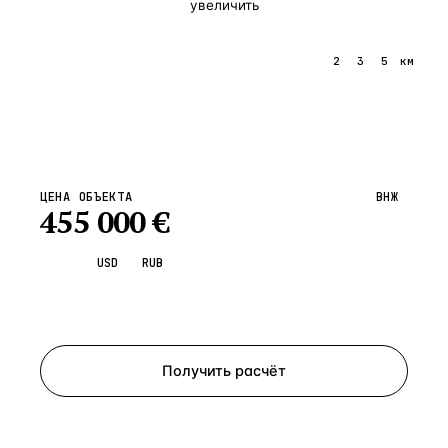
увеличить
1
2
3
5
км
ЦЕНА ОБЪЕКТА
ВНЖ
455 000
€
EUR
USD
RUB
Запросить просмотр
Получить расчёт
ЗАПРОСИТЬ РАСЧЁТ