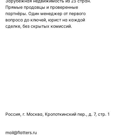
Зарубежная недвижимость из
23
стран.
Прямые продавцы и проверенные
партнёры. Один менеджер от первого
вопроса до ключей, юрист на каждой
сделке, без скрытых комиссий.
TELEGRAM
WHATSAPP
EMAIL
КАТАЛОГ ПО СТРАНАМ
ПОЛЕЗНОЕ
КОМПАНИЯ
КОНТАКТЫ
Россия, г. Москва, Кропоткинский пер., д. 7, стр. 1
+7 495 877 38 64
+90 531 589 95 88
mail@flatters.ru