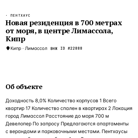
Бангкок
Таиланд · 2 1
—
Локация
· ПЕНТХАУС
Новороссийск
Новая резиденция в 700 метрах
Россия · 2 1
—
Локация
от моря, в центре Лимассола,
Стамбул
Турция · 2 0
—
Локация
Кипр
Анталия
Турция · 1 8
—
Локация
Кипр
·
Лимассол
ID #
22888
ВНЖ
ЧАСТО ИЩУТ
Турция
Россия
Испания
Кипр
Таиланд
Грец
ВСЕ НАПРАВЛЕНИЯ →
Об объекте
Доходность 8,0% Количество корпусов 1 Всего
квартир 17 Количество спален в квартирах 2 Локация
город Лимассол Расстояние до моря 700 м
Девелопер По запросу Предлагаются апартаменты
с верандами и парковочными местами. Пентхаусы