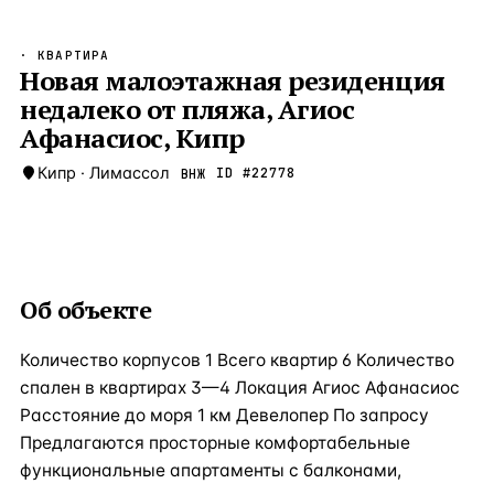
Бангкок
Таиланд · 2 1
—
Локация
· КВАРТИРА
Новороссийск
Новая малоэтажная резиденция
Россия · 2 1
—
Локация
недалеко от пляжа, Агиос
Стамбул
Турция · 2 0
—
Локация
Афанасиос, Кипр
Анталия
Турция · 1 8
—
Локация
Кипр
·
Лимассол
ID #
22778
ВНЖ
ЧАСТО ИЩУТ
Турция
Россия
Испания
Кипр
Таиланд
Грец
ВСЕ НАПРАВЛЕНИЯ →
Об объекте
Количество корпусов 1 Всего квартир 6 Количество
спален в квартирах 3—4 Локация Агиос Афанасиос
Расстояние до моря 1 км Девелопер По запросу
Предлагаются просторные комфортабельные
функциональные апартаменты с балконами,