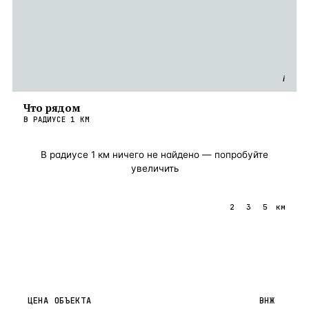
i
Что рядом
В РАДИУСЕ
1
КМ
В радиусе
1
км ничего не найдено — попробуйте
увеличить
1
2
3
5
км
ЦЕНА ОБЪЕКТА
ВНЖ