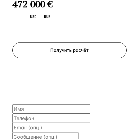
472 000
€
EUR
USD
RUB
Запросить просмотр
Получить расчёт
ЗАПРОСИТЬ РАСЧЁТ
Расскажем по объекту, пришлём PDF с финансовой
моделью и контактом владельца — за 4 рабочих
часа.