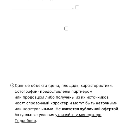
Даю
согласие
на обработку и передачу персональных
данных
— на условиях
Политики
конфиденциальности
.
Хочу получать
новости, подборки объектов
и спецпредложения.
Получить расчёт
Данные объекта (цена, площадь, характеристики,
фотографии) предоставлены партнёром
или продавцом либо получены из их источников,
носят справочный характер и могут быть неточными
или неактуальными.
Не является публичной офертой.
Актуальные условия
уточняйте у менеджера
·
Подробнее
.