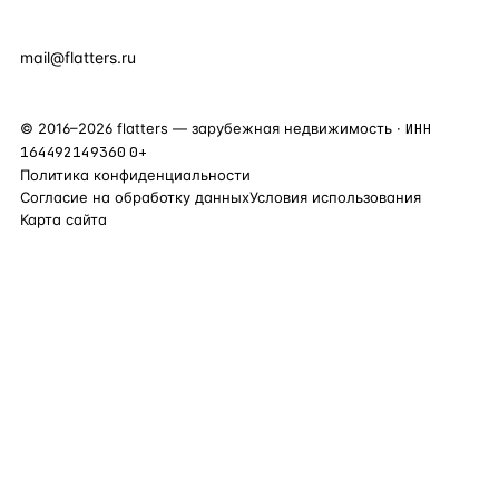
+7 495 877 38 64
+90 531 589 95 88
mail@flatters.ru
©
2016
–
2026
flatters — зарубежная недвижимость ·
ИНН
164492149360
0+
Политика конфиденциальности
Согласие на обработку данных
Условия использования
Карта сайта