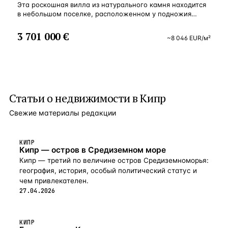
Эта роскошная вилла из натурального камня находится
в небольшом поселке, расположенном у подножия
горы. Поселок славится своими винными погребами
и местной флорой, в которой преобладают сосны,
3 701 000 €
~
8 046
EUR
/м²
оливковые и рожковые деревья. В 10 минутах
расположен один из лучших пляжей Лимассола и все
объекты курортной инфраструктуры. Дизайн виллы
совмещает в себе комфорт и роскошь, классику
и современность, а стиль шале добавляет особенного
шарма. Здесь вы будете отдыхать и телом и душой,
Статьи о
недвижимости в Кипр
в атмосфере блаженства и спокойствия, наедине лишь
с прекрасным природным окружением, свежим
Свежие материалы редакции
морским воздухом и солнечным светом.
Характеристика: Площадь: 460 м² Площадь участка:
711 м² Спальни: 7 Ванные комнаты: 4 Гардеробная
Оборудованная ванная комната и кухня Бассейн Зона
КИПР
Кипр — остров в Средиземном море
барбекю Сад Расположение: 10 мин до песчаного пляжа
15 мин до Лимассола 60 мин до аэропорта
Кипр — третий по величине остров Средиземноморья:
география, история, особый политический статус и
чем привлекателен.
27.04.2026
КИПР