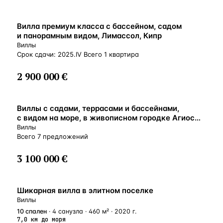
ВНЖ
Вилла премиум класса с бассейном, садом
и панорамным видом, Лимассол, Кипр
Виллы
Срок сдачи: 2025.IV Всего 1 квартира
2 900 000 €
ВНЖ
Виллы с садами, террасами и бассейнами,
с видом на море, в живописном городке Агиос
Тихонас, Лимассол, Кипр
Виллы
Всего 7 предложений
3 100 000 €
ВНЖ
Шикарная вилла в элитном поселке
Виллы
10
спален
· 4 санузла · 460 м² · 2020 г.
7,0 км до моря