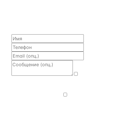
ЗАПРОСИТЬ РАСЧЁТ
Расскажем по объекту, пришлём PDF с финансовой
моделью и контактом владельца — за 4 рабочих
часа.
Даю
согласие
на обработку и передачу персональных
данных
— на условиях
Политики
конфиденциальности
.
Хочу получать
новости, подборки объектов
и спецпредложения.
Получить расчёт