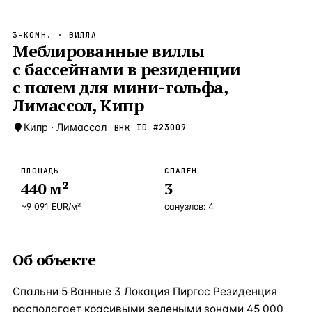
Бангкок
Таиланд · 2 1
—
Локация
3-КОМН.
· ВИЛЛА
Новороссийск
Меблированные виллы
Россия · 2 1
—
Локация
с бассейнами в резиденции
Стамбул
Турция · 2 0
—
Локация
с полем для мини-гольфа,
Анталия
Лимассол, Кипр
Турция · 1 8
—
Локация
Кипр
·
Лимассол
ID #
23009
ВНЖ
ЧАСТО ИЩУТ
Турция
Россия
Испания
Кипр
Таиланд
Грец
ПЛОЩАДЬ
СПАЛЕН
440
м²
3
ВСЕ НАПРАВЛЕНИЯ →
~
9 091
EUR
/м²
санузлов:
4
Об объекте
Спальни 5 Ванные 3 Локация Пиргос Резиденция
располагает красивыми зелеными зонами 45 000