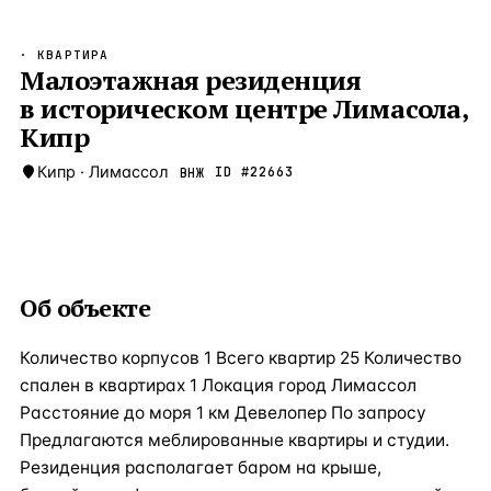
Бангкок
Таиланд · 2 1
—
Локация
· КВАРТИРА
Новороссийск
Малоэтажная резиденция
Россия · 2 1
—
Локация
в историческом центре Лимасола,
Стамбул
Турция · 2 0
—
Локация
Кипр
Анталия
Турция · 1 8
—
Локация
Кипр
·
Лимассол
ID #
22663
ВНЖ
ЧАСТО ИЩУТ
Турция
Россия
Испания
Кипр
Таиланд
Грец
ВСЕ НАПРАВЛЕНИЯ →
Об объекте
Количество корпусов 1 Всего квартир 25 Количество
спален в квартирах 1 Локация город Лимассол
Расстояние до моря 1 км Девелопер По запросу
Предлагаются меблированные квартиры и студии.
Резиденция располагает баром на крыше,