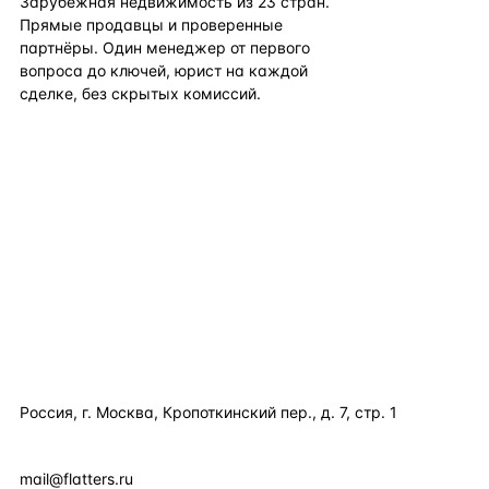
Зарубежная недвижимость из
23
стран.
Прямые продавцы и проверенные
партнёры. Один менеджер от первого
вопроса до ключей, юрист на каждой
сделке, без скрытых комиссий.
TELEGRAM
WHATSAPP
EMAIL
КАТАЛОГ ПО СТРАНАМ
ПОЛЕЗНОЕ
КОМПАНИЯ
КОНТАКТЫ
Россия, г. Москва, Кропоткинский пер., д. 7, стр. 1
+7 495 877 38 64
+90 531 589 95 88
mail@flatters.ru