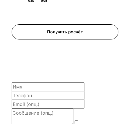
EUR
USD
RUB
Запросить просмотр
Получить расчёт
ЗАПРОСИТЬ РАСЧЁТ
Расскажем по объекту, пришлём PDF с финансовой
моделью и контактом владельца — за 4 рабочих
часа.
Даю
согласие
на обработку и передачу персональных