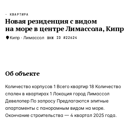
Бангкок
Таиланд · 2 1
—
Локация
· КВАРТИРА
Новороссийск
Новая резиденция с видом
Россия · 2 1
—
Локация
на море в центре Лимассола, Кипр
Стамбул
Турция · 2 0
—
Локация
Кипр
·
Лимассол
ID #
22624
ВНЖ
Анталия
Турция · 1 8
—
Локация
ЧАСТО ИЩУТ
Турция
Россия
Испания
Кипр
Таиланд
Грец
Об объекте
ВСЕ НАПРАВЛЕНИЯ →
Количество корпусов 1 Всего квартир 18 Количество
спален в квартирах 1 Локация город Лимассол
Девелопер По запросу Предлагаются элитные
апартаменты с панорамным видом на море.
Окончание строительства — 4 квартал 2025 года.