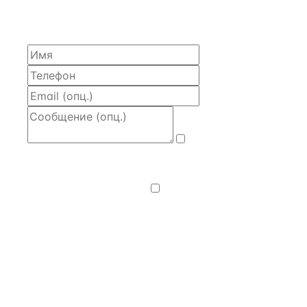
моделью и контактом владельца — за 4 рабочих
часа.
Даю
согласие
на обработку и передачу персональных
данных
— на условиях
Политики
конфиденциальности
.
Хочу получать
новости, подборки объектов
и спецпредложения.
Получить расчёт