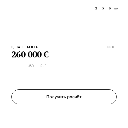
1
2
3
5
км
ЦЕНА ОБЪЕКТА
ВНЖ
260 000
€
EUR
USD
RUB
Запросить просмотр
Получить расчёт
ЗАПРОСИТЬ РАСЧЁТ
Расскажем по объекту, пришлём PDF с финансовой