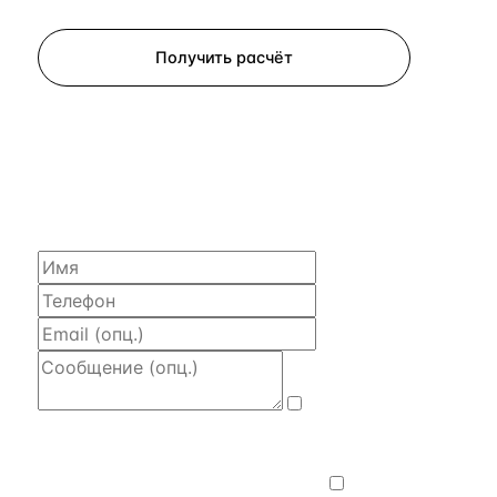
Запросить просмотр
Получить расчёт
ЗАПРОСИТЬ РАСЧЁТ
Расскажем по объекту, пришлём PDF
с финансовой моделью и контактом владельца —
за 4 рабочих часа.
Даю
согласие на обработку и передачу
персональных данных
— на условиях
Политики конфиденциальности
.
Хочу