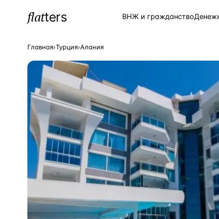
flat
ters
Каталог
ВНЖ и гражданство
Денеж
Главная
›
Турция
›
Алания
ПОПУЛЯРНЫЕ НАПРАВЛЕНИЯ
Турция
—
Страна
Россия
—
Страна
Испания
—
Страна
Кипр
—
Страна
Таиланд
—
Страна
Греция
—
Страна
Сочи
—
Локация