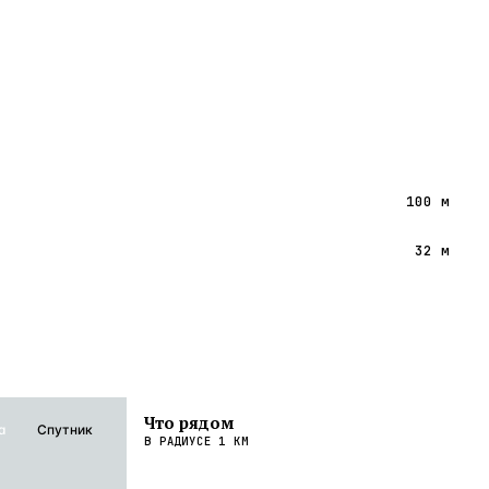
100 м
32 м
Что рядом
а
Спутник
В РАДИУСЕ
1
КМ