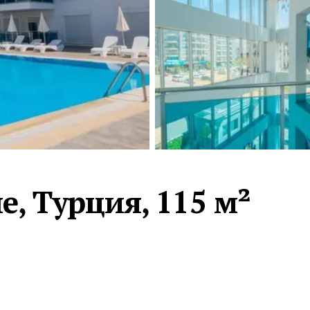
Турция · 2 556
Таиланд · 2 172
Россия · 2 106
Турция · 2 092
Турция · 1 810
е, Турция, 115 м²