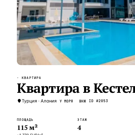
Алания
—
Локация
Бангкок
—
Локация
Новороссийск
—
Локация
Стамбул
—
Локация
Анталия
—
Локация
НАВИГАЦИЯ
ОТКРЫТЬ
ЗАКРЫТЬ
↑
↓
↵
ESC
· КВАРТИРА
Квартира в Кестел
Турция
·
Алания
ID #
2053
У МОРЯ
ВНЖ
ПЛОЩАДЬ
ЭТАЖ
115
м²
4