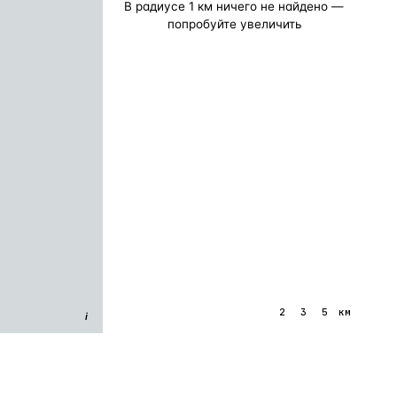
В радиусе
1
км ничего не найдено —
попробуйте увеличить
1
2
3
5
км
i