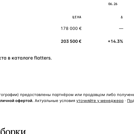
06.26
ЦЕНА
Δ
178 000 €
—
203 500 €
+14.3%
а в каталоге flatters.
тографии) предоставлены партнёром или продавцом либо получены 
бличной офертой.
Актуальные условия
уточняйте у менеджера
·
По
дборки