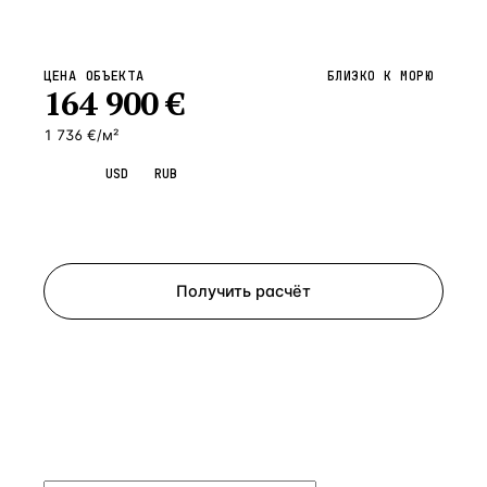
ЦЕНА ОБЪЕКТА
БЛИЗКО К МОРЮ
164 900
€
1 736 €/м²
EUR
USD
RUB
Запросить просмотр
Получить расчёт
ЗАПРОСИТЬ РАСЧЁТ
Расскажем по объекту, пришлём PDF с финансовой
моделью и контактом владельца — за 4 рабочих
часа.