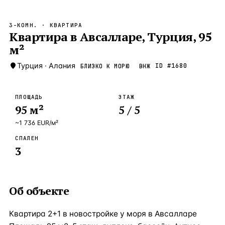
Бангкок
Таиланд · 2 1
—
Локация
3-КОМН.
· КВАРТИРА
Новороссийск
Квартира в Авсалларе, Турция, 95
Россия · 2 1
—
Локация
м²
Стамбул
Турция · 2 0
—
Локация
Турция
·
Алания
ID #
1680
БЛИЗКО К МОРЮ
ВНЖ
Анталия
Турция · 1 8
—
Локация
ЧАСТО ИЩУТ
ПЛОЩАДЬ
ЭТАЖ
Турция
Россия
Испания
Кипр
Таиланд
Грец
95
м²
5
/ 5
~
1 736
EUR
/м²
ВСЕ НАПРАВЛЕНИЯ →
СПАЛЕН
3
Об объекте
Квартира 2+1 в новостройке у моря в Авсалларе