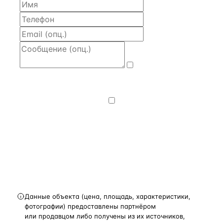
Даю
согласие
на обработку и передачу персональных
данных
— на условиях
Политики
конфиденциальности
.
Хочу получать
новости, подборки объектов
и спецпредложения.
Получить расчёт
Данные объекта (цена, площадь, характеристики,
фотографии) предоставлены партнёром
или продавцом либо получены из их источников,