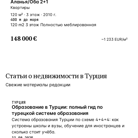
У МОРЯ
Аланья/Оба 2+1
Квартиры
120 м² · 3 этаж · 2010 г.
400 м до моря
120 m2 3 этаж Полностью меблированная
148 000 €
~
1 233
EUR
/м²
Статьи о
недвижимости в Турция
Свежие материалы редакции
ТУРЦИЯ
Образование в Турции: полный гид по
турецкой системе образования
Система образования Турции по схеме 4+4+4: как
устроены школы и вузы, обучение для иностранцев и
сколько стоит учёба.
11.09.2025