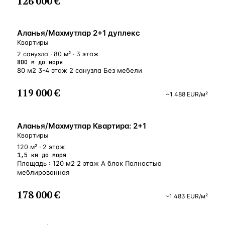
126 000 €
БЛИЗКО К МОРЮ
Аланья/Махмутлар 2+1 дуплекс
Квартиры
2 санузла · 80 м² · 3 этаж
800 м до моря
80 м2 3-4 этаж 2 санузла Без мебели
119 000 €
~
1 488
EUR
/м²
БЛИЗКО К МОРЮ
Аланья/Махмутлар Квартира: 2+1
Квартиры
120 м² · 2 этаж
1,5 км до моря
Площадь : 120 м2 2 этаж А блок Полностью
меблированная
178 000 €
~
1 483
EUR
/м²