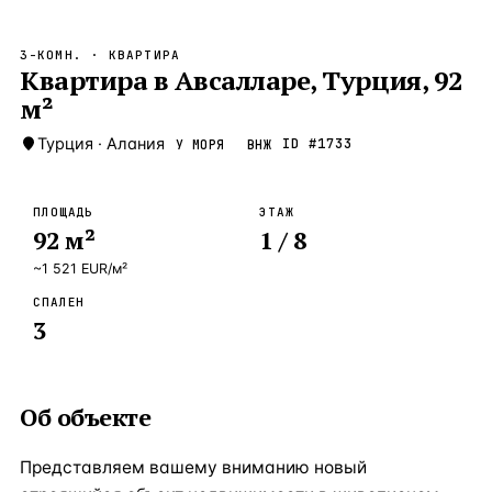
Бангкок
Таиланд · 2 1
—
Локация
3-КОМН.
· КВАРТИРА
Новороссийск
Квартира в Авсалларе, Турция, 92
Россия · 2 1
—
Локация
м²
Стамбул
Турция · 2 0
—
Локация
Турция
·
Алания
ID #
1733
У МОРЯ
ВНЖ
Анталия
Турция · 1 8
—
Локация
ЧАСТО ИЩУТ
ПЛОЩАДЬ
ЭТАЖ
Турция
Россия
Испания
Кипр
Таиланд
Грец
92
м²
1
/ 8
~
1 521
EUR
/м²
ВСЕ НАПРАВЛЕНИЯ →
СПАЛЕН
3
Об объекте
Представляем вашему вниманию новый