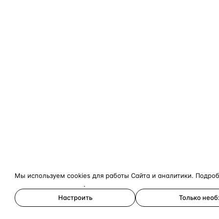
Мы используем cookies для работы Сайта и аналитики. Подро
конфиденциальности
.
Настроить
Только нео
Принять все