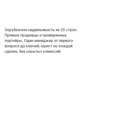
flat
ters
Зарубежная недвижимость из
23
стран.
Прямые продавцы и проверенные
партнёры. Один менеджер от первого
вопроса до ключей, юрист на каждой
сделке, без скрытых комиссий.
TELEGRAM
WHATSAPP
EMAIL
КАТАЛОГ ПО СТРАНАМ
ПОЛЕЗНОЕ
КОМПАНИЯ