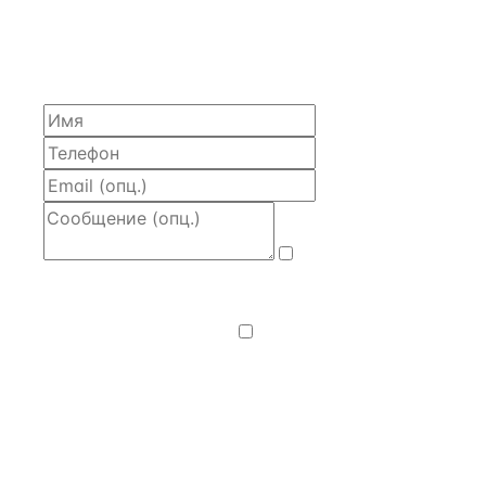
Расскажем по объекту, пришлём PDF с финансовой
моделью и контактом владельца — за 4 рабочих
часа.
Даю
согласие
на обработку и передачу персональных
данных
— на условиях
Политики
конфиденциальности
.
Хочу получать
новости, подборки объектов
и спецпредложения.
Получить расчёт