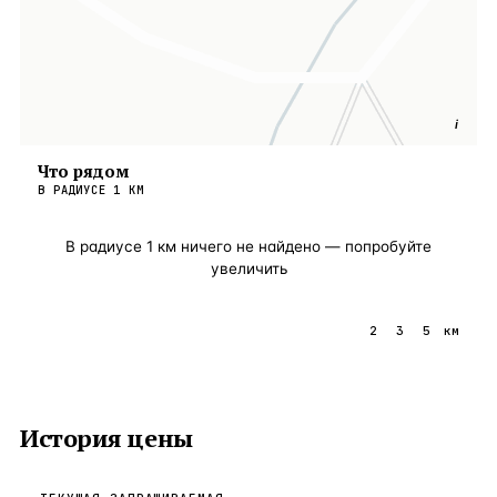
i
Что рядом
В РАДИУСЕ
1
КМ
В радиусе
1
км ничего не найдено — попробуйте
увеличить
1
2
3
5
км
История цены