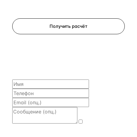
Запросить просмотр
Получить расчёт
ЗАПРОСИТЬ РАСЧЁТ
Расскажем по объекту, пришлём PDF с финансовой
моделью и контактом владельца — за 4 рабочих
часа.
Даю
согласие
на обработку и передачу персональных
данных
— на условиях
Политики