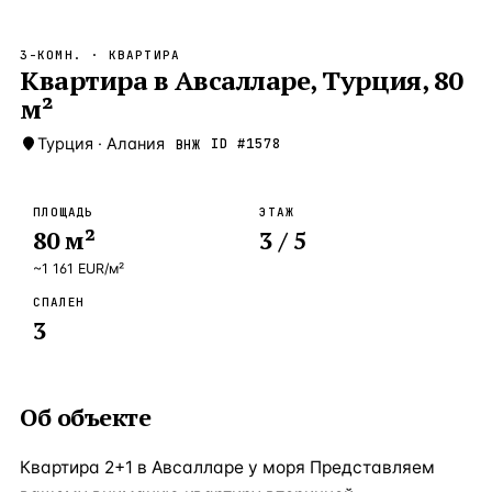
Бангкок
Таиланд · 2 1
—
Локация
3-КОМН.
· КВАРТИРА
Новороссийск
Квартира в Авсалларе, Турция, 80
Россия · 2 1
—
Локация
м²
Стамбул
Турция · 2 0
—
Локация
Турция
·
Алания
ID #
1578
ВНЖ
Анталия
Турция · 1 8
—
Локация
ЧАСТО ИЩУТ
ПЛОЩАДЬ
ЭТАЖ
Турция
Россия
Испания
Кипр
Таиланд
Грец
80
м²
3
/ 5
~
1 161
EUR
/м²
ВСЕ НАПРАВЛЕНИЯ →
СПАЛЕН
3
Об объекте
Квартира 2+1 в Авсалларе у моря Представляем