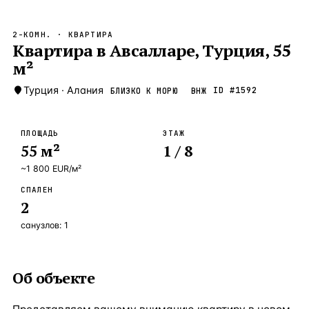
Бангкок
Таиланд · 2 1
—
Локация
2-КОМН.
· КВАРТИРА
Новороссийск
Квартира в Авсалларе, Турция, 55
Россия · 2 1
—
Локация
м²
Стамбул
Турция · 2 0
—
Локация
Турция
·
Алания
ID #
1592
БЛИЗКО К МОРЮ
ВНЖ
Анталия
Турция · 1 8
—
Локация
ЧАСТО ИЩУТ
ПЛОЩАДЬ
ЭТАЖ
Турция
Россия
Испания
Кипр
Таиланд
Грец
55
м²
1
/ 8
~
1 800
EUR
/м²
ВСЕ НАПРАВЛЕНИЯ →
СПАЛЕН
2
санузлов:
1
Об объекте