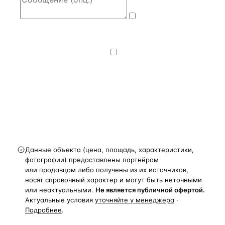
Даю
согласие
на обработку и передачу персональных
данных
— на условиях
Политики
конфиденциальности
.
Хочу получать
новости, подборки объектов
и спецпредложения.
Получить расчёт
Данные объекта (цена, площадь, характеристики,
фотографии) предоставлены партнёром
или продавцом либо получены из их источников,
носят справочный характер и могут быть неточными
или неактуальными.
Не является публичной офертой.
Актуальные условия
уточняйте у менеджера
·
Подробнее
.