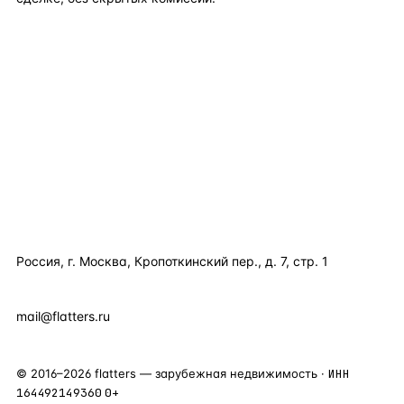
TELEGRAM
WHATSAPP
EMAIL
КАТАЛОГ ПО СТРАНАМ
ПОЛЕЗНОЕ
КОМПАНИЯ
КОНТАКТЫ
Россия, г. Москва, Кропоткинский пер., д. 7, стр. 1
+7 495 877 38 64
+90 531 589 95 88
mail@flatters.ru
©
2016
–
2026
flatters — зарубежная недвижимость ·
ИНН
164492149360
0+