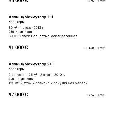
93 000 €
~
775
EUR
/м²
У МОРЯ
Аланья/Махмутлар 1+1
Квартиры
80 м² · 1 этаж · 2013 г.
250 м до моря
80 м2 1 этаж Полностью меблированная
91 000 €
~
1 138
EUR
/м²
БЛИЗКО К МОРЮ
Аланья/Махмутлар 2+1
Квартиры
2 санузла · 125 м² · 2 этаж · 2010 г.
1,0 км до моря
125 m² 2 этаж 2 балкона 2 санузла Без мебели
97 000 €
~
776
EUR
/м²