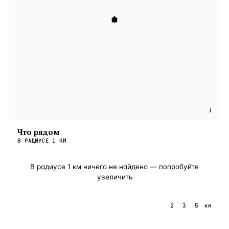
i
Что рядом
В РАДИУСЕ
1
КМ
В радиусе
1
км ничего не найдено — попробуйте
увеличить
1
2
3
5
км