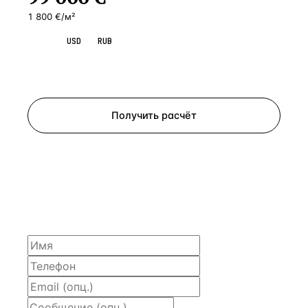
1 800 €/м²
EUR
USD
RUB
Запросить просмотр
Получить расчёт
ЗАПРОСИТЬ РАСЧЁТ
Расскажем по объекту, пришлём PDF с финансовой
моделью и контактом владельца — за 4 рабочих
часа.