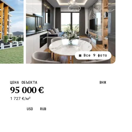
▦ Все
9
фото
ВСЕ НАПРАВЛЕНИЯ →
ЦЕНА ОБЪЕКТА
ВНЖ
95 000
€
1 727 €/м²
EUR
USD
RUB
Запросить просмотр