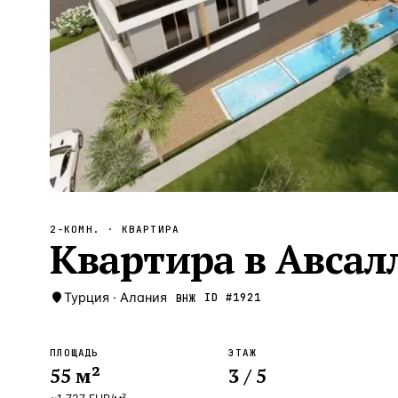
Алания
—
Локация
Бангкок
—
Локация
Новороссийск
—
Локация
Стамбул
—
Локация
Анталия
—
Локация
НАВИГАЦИЯ
ОТКРЫТЬ
ЗАКРЫТЬ
↑
↓
↵
ESC
2-КОМН.
· КВАРТИРА
Квартира в Авсалл
Турция
·
Алания
ID #
1921
ВНЖ
ПЛОЩАДЬ
ЭТАЖ
55
м²
3
/ 5