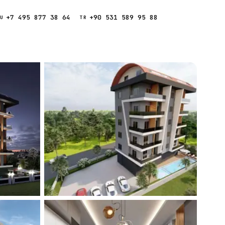
+7 495 877 38 64
+90 531 589 95 88
Звонок
RU
TR
Найти
ESC
ния
Кипр
Таиланд