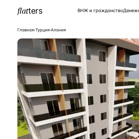
flat
ters
Каталог
ВНЖ и гражданство
Денеж
Главная
›
Турция
›
Алания
ПОПУЛЯРНЫЕ НАПРАВЛЕНИЯ
Турция
—
Страна
Россия
—
Страна
Испания
—
Страна
Кипр
—
Страна
Таиланд
—
Страна
Греция
—
Страна
Сочи
—
Локация