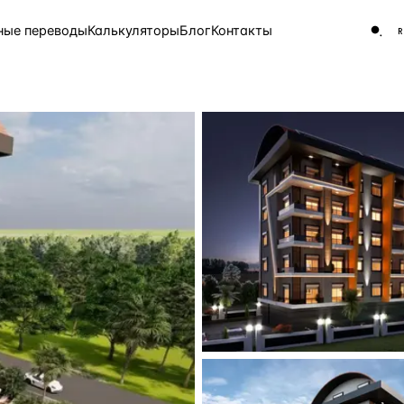
ные переводы
Калькуляторы
Блог
Контакты
ЧАСТО ИЩУТ
Турция
Россия
Испа
9 143 объекта
Греция
8 554 объекта
5 430 объектов
3 906 объектов
2 948 объектов
2 797 объектов
Россия · 3 920