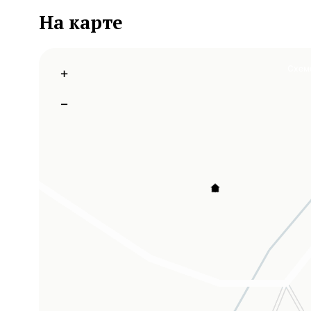
На карте
Схем
+
−