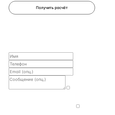
Получить расчёт
ЗАПРОСИТЬ РАСЧЁТ
Расскажем по объекту, пришлём PDF
с финансовой моделью и контактом владельца —
за 4 рабочих часа.
Даю
согласие на обработку и передачу
персональных данных
— на условиях
Политики конфиденциальности
.
Хочу
получать новости, подборки объектов