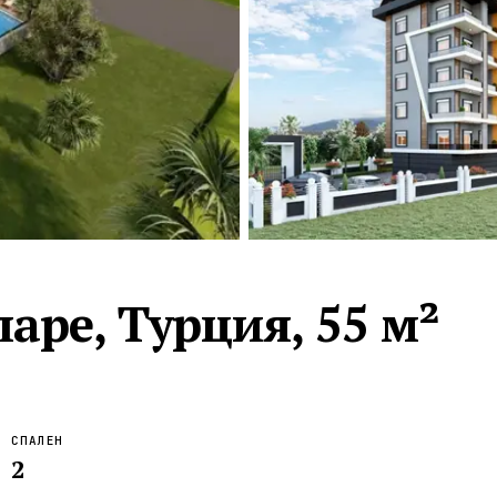
Турция · 2 556
Таиланд · 2 172
Россия · 2 106
Турция · 2 092
Турция · 1 810
аре, Турция, 55 м²
СПАЛЕН
2