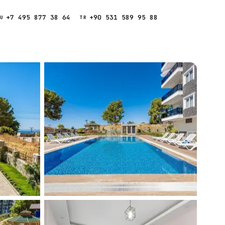
+7 495 877 38 64
+90 531 589 95 88
Звонок
RU
TR
Найти
ESC
ния
Кипр
Таиланд