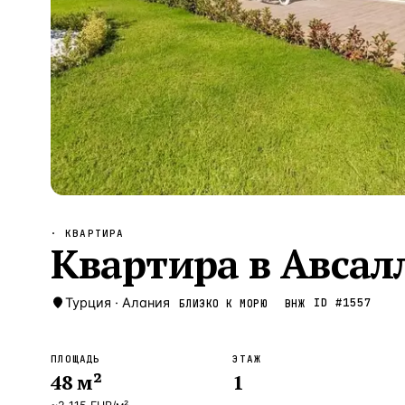
Алания
—
Локация
Бангкок
—
Локация
Новороссийск
—
Локация
Стамбул
—
Локация
Анталия
—
Локация
НАВИГАЦИЯ
ОТКРЫТЬ
ЗАКРЫТЬ
↑
↓
↵
ESC
· КВАРТИРА
Квартира в Авсалл
Турция
·
Алания
ID #
1557
БЛИЗКО К МОРЮ
ВНЖ
ПЛОЩАДЬ
ЭТАЖ
48
м²
1