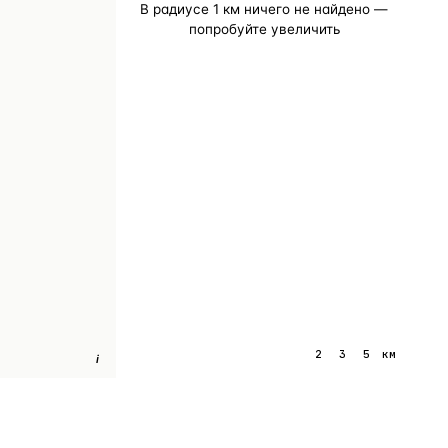
В радиусе
1
км ничего не найдено —
попробуйте увеличить
1
2
3
5
км
i