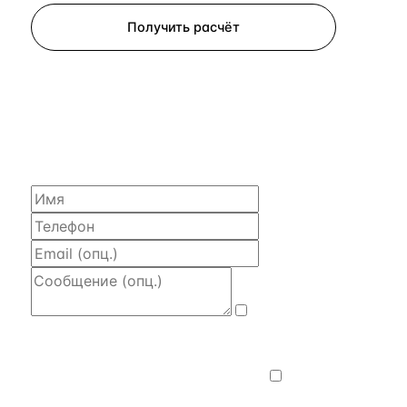
Получить расчёт
ЗАПРОСИТЬ РАСЧЁТ
Расскажем по объекту, пришлём PDF
с финансовой моделью и контактом владельца —
за 4 рабочих часа.
Даю
согласие на обработку и передачу
персональных данных
— на условиях
Политики конфиденциальности
.
Хочу
получать новости, подборки объектов