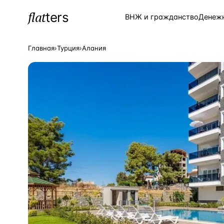
flat
ters
Каталог
ВНЖ и гражданство
Денеж
Главная
›
Турция
›
Алания
ПОПУЛЯРНЫЕ НАПРАВЛЕНИЯ
Турция
—
Страна
Россия
—
Страна
Испания
—
Страна
Кипр
—
Страна
Таиланд
—
Страна
Греция
—
Страна
Сочи
—
Локация