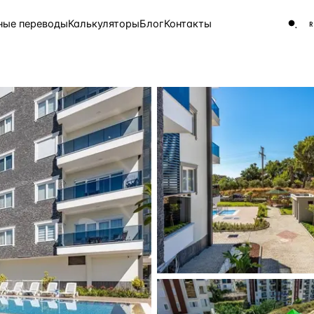
ные переводы
Калькуляторы
Блог
Контакты
ЧАСТО ИЩУТ
Турция
Россия
Испа
9 143 объекта
Греция
8 554 объекта
5 430 объектов
3 906 объектов
2 948 объектов
2 797 объектов
Россия · 3 920