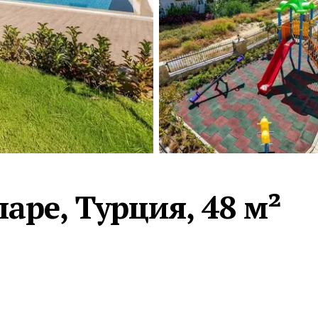
Турция · 2 556
Таиланд · 2 172
Россия · 2 106
Турция · 2 092
Турция · 1 810
аре, Турция, 48 м²