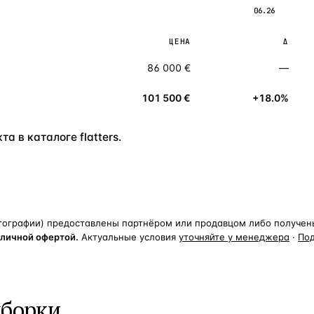
06.26
ЦЕНА
Δ
86 000 €
—
101 500 €
+18.0%
а в каталоге flatters.
тографии) предоставлены партнёром или продавцом либо получены 
бличной офертой.
Актуальные условия
уточняйте у менеджера
·
По
дборки