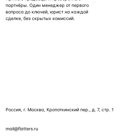
партнёры. Один менеджер от первого
вопроса до ключей, юрист на каждой
сделке, без скрытых комиссий.
TELEGRAM
WHATSAPP
EMAIL
КАТАЛОГ ПО СТРАНАМ
ПОЛЕЗНОЕ
КОМПАНИЯ
КОНТАКТЫ
Россия, г. Москва, Кропоткинский пер., д. 7, стр. 1
+7 495 877 38 64
+90 531 589 95 88
mail@flatters.ru