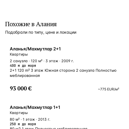
Похожие в Алания
Подобрали по типу, цене и локации
У МОРЯ
Аланья/Махмутлар 2+1
Квартиры
2 санузла · 120 м² · 3 этаж · 2009 г.
400 м до моря
2+1 120 m² 3 этаж Южная сторона 2 санузла Полностью
меблированная
93 000 €
~
775
EUR
/м²
У МОРЯ
Аланья/Махмутлар 1+1
Квартиры
80 м² · 1 этаж · 2013 г.
250 м до моря
80 м2 1 этаж Полностью меблированная