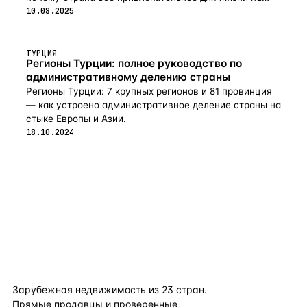
пенсии в 2026-м.
10.08.2025
ТУРЦИЯ
Регионы Турции: полное руководство по
административному делению страны
Регионы Турции: 7 крупных регионов и 81 провинция
— как устроено административное деление страны на
стыке Европы и Азии.
18.10.2024
flat
ters
Зарубежная недвижимость из
23
стран.
Прямые продавцы и проверенные