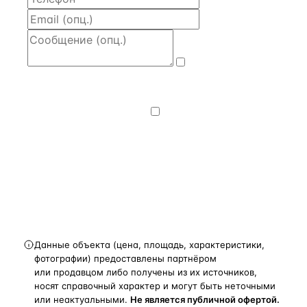
Даю
согласие
на обработку и передачу персональных
данных
— на условиях
Политики
конфиденциальности
.
Хочу получать
новости, подборки объектов
и спецпредложения.
Получить расчёт
Данные объекта (цена, площадь, характеристики,
фотографии) предоставлены партнёром
или продавцом либо получены из их источников,
носят справочный характер и могут быть неточными
или неактуальными.
Не является публичной офертой.