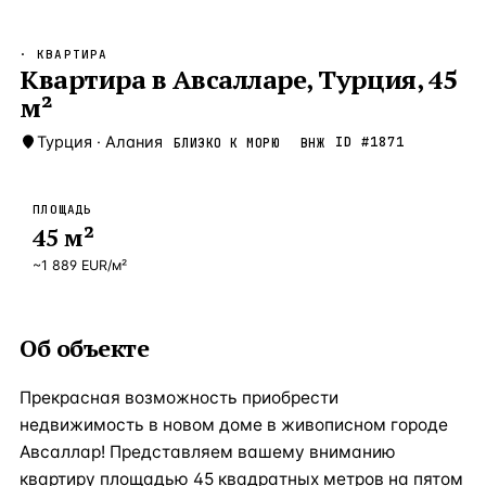
Бангкок
Таиланд · 2 1
—
Локация
· КВАРТИРА
Новороссийск
Квартира в Авсалларе, Турция, 45
Россия · 2 1
—
Локация
м²
Стамбул
Турция · 2 0
—
Локация
Турция
·
Алания
ID #
1871
БЛИЗКО К МОРЮ
ВНЖ
Анталия
Турция · 1 8
—
Локация
ЧАСТО ИЩУТ
ПЛОЩАДЬ
Турция
Россия
Испания
Кипр
Таиланд
Грец
45
м²
~
1 889
EUR
/м²
ВСЕ НАПРАВЛЕНИЯ →
Об объекте
Прекрасная возможность приобрести
недвижимость в новом доме в живописном городе
Авсаллар! Представляем вашему вниманию
квартиру площадью 45 квадратных метров на пятом