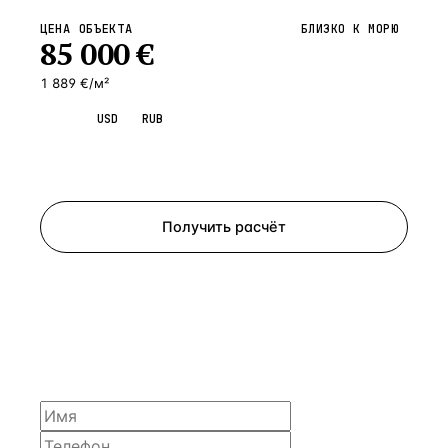
ЦЕНА ОБЪЕКТА
БЛИЗКО К МОРЮ
85 000
€
1 889 €/м²
EUR
USD
RUB
Запросить просмотр
Получить расчёт
ЗАПРОСИТЬ РАСЧЁТ
Расскажем по объекту, пришлём PDF с финансовой
моделью и контактом владельца — за 4 рабочих
часа.