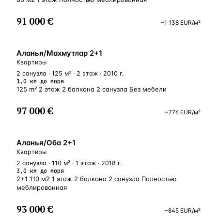
91 000 €
~
1 138
EUR
/м²
БЛИЗКО К МОРЮ
Аланья/Махмутлар 2+1
Квартиры
2 санузла · 125 м² · 2 этаж · 2010 г.
1,0 км до моря
125 m² 2 этаж 2 балкона 2 санузла Без мебели
97 000 €
~
776
EUR
/м²
ВНЖ
Аланья/Оба 2+1
Квартиры
2 санузла · 110 м² · 1 этаж · 2018 г.
3,0 км до моря
2+1 110 м2 1 этаж 2 балкона 2 санузла Полностью
меблированная
93 000 €
~
845
EUR
/м²