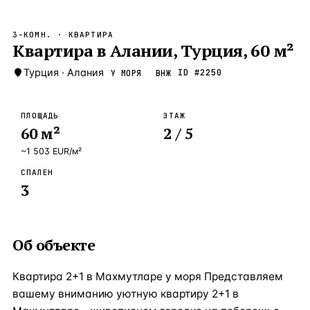
Бангкок
Таиланд · 2 1
—
Локация
3-КОМН.
· КВАРТИРА
Новороссийск
Квартира в Алании, Турция, 60 м²
Россия · 2 1
—
Локация
Стамбул
Турция
·
Алания
Турция · 2 0
ID #
2250
У МОРЯ
ВНЖ
—
Локация
Анталия
Турция · 1 8
—
Локация
ПЛОЩАДЬ
ЭТАЖ
60
м²
2
/ 5
ЧАСТО ИЩУТ
Турция
Россия
Испания
Кипр
Таиланд
Грец
~
1 503
EUR
/м²
СПАЛЕН
ВСЕ НАПРАВЛЕНИЯ →
3
Об объекте
Квартира 2+1 в Махмутларе у моря Представляем
вашему вниманию уютную квартиру 2+1 в