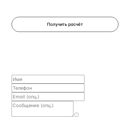
Запросить просмотр
Получить расчёт
ЗАПРОСИТЬ РАСЧЁТ
Расскажем по объекту, пришлём PDF с финансовой
моделью и контактом владельца — за 4 рабочих
часа.
Даю
согласие
на обработку и передачу персональных
данных
— на условиях
Политики