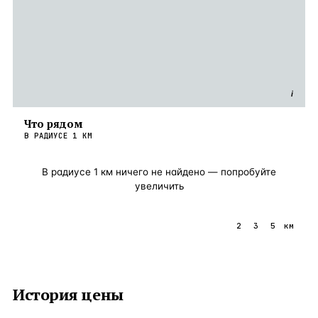
i
Что рядом
В РАДИУСЕ
1
КМ
В радиусе
1
км ничего не найдено — попробуйте
увеличить
1
2
3
5
км
История цены