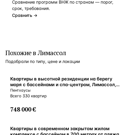
Сравнение программ ВНЖ по странам — порог,
срок, требования.
Сравнить →
Похожие в Лимассол
Подобрали по типу, цене и локации
ВНЖ
Квартиры в высотной резиденции на берегу
моря с бассейнами и спа-центром, Лимассол,
Кипр
Пентхаусы
Всего 330 квартир
748 000 €
ВНЖ
Квартиры в современном закрытом жилом
комплексе с бассейном в 700 метрах от пляжа,