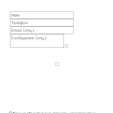
часа.
Даю
согласие
на обработку и передачу персональных
данных
— на условиях
Политики
конфиденциальности
.
Хочу получать
новости, подборки объектов
и спецпредложения.
Получить расчёт