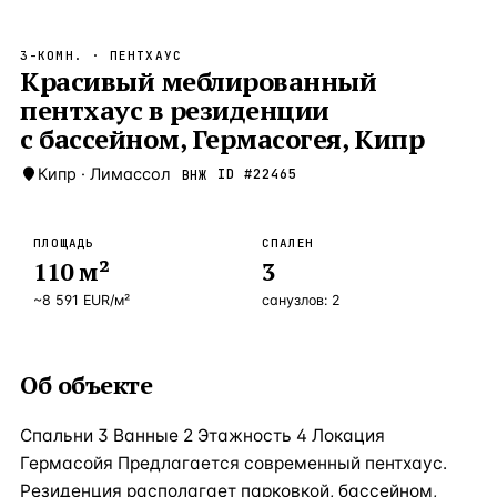
Бангкок
Таиланд · 2 1
—
Локация
3-КОМН.
· ПЕНТХАУС
Новороссийск
Красивый меблированный
Россия · 2 1
—
Локация
пентхаус в резиденции
Стамбул
Турция · 2 0
—
Локация
с бассейном, Гермасогея, Кипр
Анталия
Турция · 1 8
—
Локация
Кипр
·
Лимассол
ID #
22465
ВНЖ
ЧАСТО ИЩУТ
Турция
Россия
Испания
Кипр
Таиланд
Грец
ПЛОЩАДЬ
СПАЛЕН
110
м²
3
ВСЕ НАПРАВЛЕНИЯ →
~
8 591
EUR
/м²
санузлов:
2
Об объекте
Спальни 3 Ванные 2 Этажность 4 Локация
Гермасойя Предлагается современный пентхаус.
Резиденция располагает парковкой, бассейном,