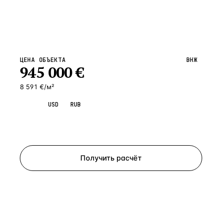
ЦЕНА ОБЪЕКТА
ВНЖ
945 000
€
8 591 €/м²
EUR
USD
RUB
Запросить просмотр
Получить расчёт
ЗАПРОСИТЬ РАСЧЁТ
Расскажем по объекту, пришлём PDF с финансовой
моделью и контактом владельца — за 4 рабочих