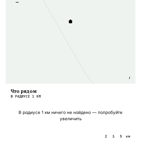
−
i
Что рядом
В РАДИУСЕ
1
КМ
В радиусе
1
км ничего не найдено — попробуйте
увеличить
1
2
3
5
км