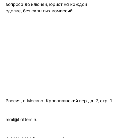
вопроса до ключей, юрист на каждой
сделке, без скрытых комиссий.
TELEGRAM
WHATSAPP
EMAIL
КАТАЛОГ ПО СТРАНАМ
ПОЛЕЗНОЕ
КОМПАНИЯ
КОНТАКТЫ
Россия, г. Москва, Кропоткинский пер., д. 7, стр. 1
+7 495 877 38 64
+90 531 589 95 88
mail@flatters.ru