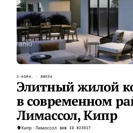
Алания
—
Локация
Бангкок
—
Локация
Новороссийск
—
Локация
Стамбул
—
Локация
Анталия
—
Локация
НАВИГАЦИЯ
ОТКРЫТЬ
ЗАКРЫТЬ
↑
↓
↵
ESC
3-КОМН.
· ВИЛЛА
Элитный жилой к
в современном ра
Лимассол, Кипр
Кипр
·
Лимассол
ID #
23017
ВНЖ