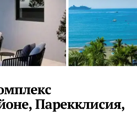
Турция · 2 556
Таиланд · 2 172
Россия · 2 106
Турция · 2 092
Турция · 1 810
омплекс
йоне, Парекклисия,