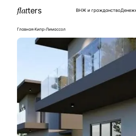
flat
ters
Каталог
ВНЖ и гражданство
Денеж
Главная
›
Кипр
›
Лимассол
ПОПУЛЯРНЫЕ НАПРАВЛЕНИЯ
Турция
—
Страна
Россия
—
Страна
Испания
—
Страна
Кипр
—
Страна
Таиланд
—
Страна
Греция
—
Страна
Сочи
—
Локация