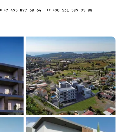
+7 495 877 38 64
+90 531 589 95 88
Звонок
RU
TR
Найти
ESC
ния
Кипр
Таиланд