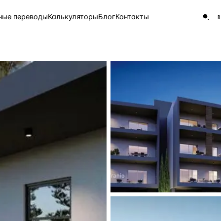
ные переводы
Калькуляторы
Блог
Контакты
ЧАСТО ИЩУТ
Турция
Россия
Испа
9 143 объекта
Греция
8 554 объекта
5 430 объектов
3 906 объектов
2 948 объектов
2 797 объектов
Россия · 3 920