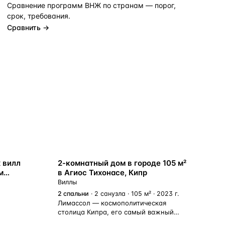
Сравнение программ ВНЖ по странам — порог,
срок, требования.
Сравнить →
ВНЖ
 вилл
2-комнатный дом в городе 105 м²
м
в Агиос Тихонасе, Кипр
Виллы
2
спальни
· 2 санузла · 105 м² · 2023 г.
Лимассол — космополитическая
столица Кипра, его самый важный
деловой район и яркая современная