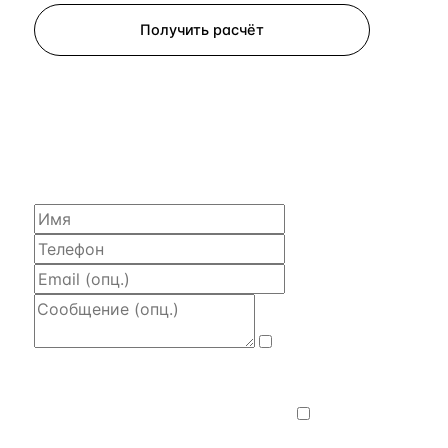
Получить расчёт
ЗАПРОСИТЬ РАСЧЁТ
Расскажем по объекту, пришлём PDF
с финансовой моделью и контактом владельца —
за 4 рабочих часа.
Даю
согласие на обработку и передачу
персональных данных
— на условиях
Политики конфиденциальности
.
Хочу
получать новости, подборки объектов