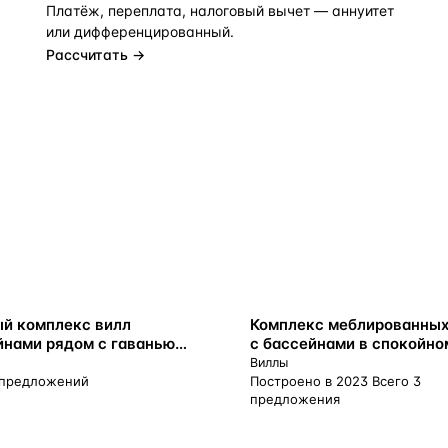
Платёж, переплата, налоговый вычет — аннуитет
или дифференцированный.
Рассчитать →
ВНЖ
й комплекс вилл
Комплекс меблированных
йнами рядом с гаванью
с бассейнами в спокойно
ежной, Лимассол, Кипр
районе, Трахони, Кипр
Виллы
 предложений
Построено в 2023 Всего 3
предложения