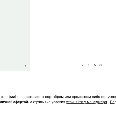
1
2
3
5
км
i
тографии) предоставлены партнёром или продавцом либо получены 
бличной офертой.
Актуальные условия
уточняйте у менеджера
·
По