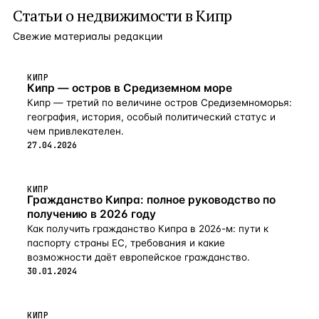
Статьи о
недвижимости в Кипр
эксклюзивные зоны и удобства только для резидентов
комплекса. Отличительные особенности:
Свежие материалы редакции
Захватывающие панорамные виды на море
Ультрамодерн в дизайне Материалы и отделка
высочайшего качества Дизайн интерьеров Современная
техника Бассейн Игровая площадка Теннисный корт
КИПР
Кипр — остров в Средиземном море
Читальный зал/бизнес-центр Выставочный зал Зона для
маленьких детей Клуб Подземная парковка Ресепшн/
Кипр — третий по величине остров Средиземноморья:
вестибюль 24-часовые услуги консьержа и охрана
география, история, особый политический статус и
Безопасное хранилище Услуги в гостиничном стиле
чем привлекателен.
Смотровая площадка на верхнем этаже Панорамные
27.04.2026
террасы и сады Сады с фонтанами и лагуной
КИПР
Гражданство Кипра: полное руководство по
получению в 2026 году
Как получить гражданство Кипра в 2026-м: пути к
паспорту страны ЕС, требования и какие
возможности даёт европейское гражданство.
30.01.2024
КИПР