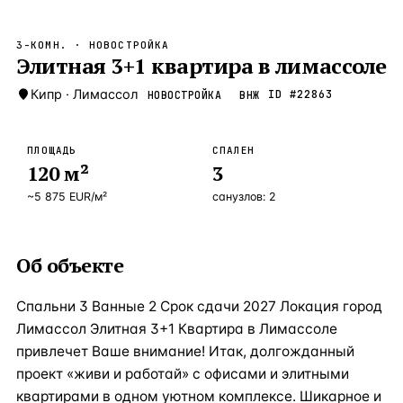
Бангкок
Таиланд · 2 1
—
Локация
3-КОМН.
· НОВОСТРОЙКА
Новороссийск
Элитная 3+1 квартира в лимассоле
Россия · 2 1
—
Локация
Стамбул
Кипр
·
Лимассол
Турция · 2 0
ID #
22863
НОВОСТРОЙКА
ВНЖ
—
Локация
Анталия
Турция · 1 8
—
Локация
ПЛОЩАДЬ
СПАЛЕН
120
м²
3
ЧАСТО ИЩУТ
Турция
Россия
Испания
Кипр
Таиланд
Грец
~
5 875
EUR
/м²
санузлов:
2
ВСЕ НАПРАВЛЕНИЯ →
Об объекте
Спальни 3 Ванные 2 Срок сдачи 2027 Локация город
Лимассол Элитная 3+1 Квартира в Лимассоле
привлечет Ваше внимание! Итак, долгожданный
проект «живи и работай» с офисами и элитными
квартирами в одном уютном комплексе. Шикарное и