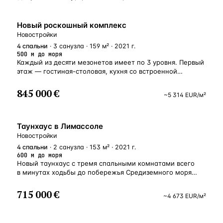
НОВОСТРОЙКА
Новый роскошный комплекс
Новостройки
4
спальни
· 3 санузла · 159 м² · 2021 г.
500 м до моря
Каждый из десяти мезонетов имеет по 3 уровня. Первый
этаж — гостиная-столовая, кухня со встроенной
современной мебелью и гостевой санузел
с установленной сантехникой. Раздвижные окна и двери
845 000 €
~
5 314
EUR
/м²
выводят на личную террасу с небольшим вечно зеленым
садиком. На втором этаже расположены 2 спальни,
с удобными встроенными шкафами и ванной комнатой.
НОВОСТРОЙКА
На 3-ем этаже, расположена основная спальня
Таунхаус в Лимассоле
с встроенным гардеробом, ванной комнатой и огромной
Новостройки
террасой с уютным садиком, где можно насладиться
4
спальни
· 2 санузла · 153 м² · 2021 г.
природой и морским воздухом. ХАРАКТЕРИСТИКИ
600 м до моря
КОМПЛЕКСА 1. Своя охраняемая территория 2.
Новый таунхаус с тремя спальными комнатами всего
Железобетонный фундамент, стены из красного кирпича
в минутах ходьбы до побережья Средиземного моря
+ минеральный теплоизолятор 3. Мебель премиум
и городской инфраструктуры. Включает премиальную
брендов 4. Полы – мрамор, гранит 5. Полы в спальнях —
чистовую отделку, веранды с озеленением, а также свой
715 000 €
~
4 673
EUR
/м²
паркет. 6. VRV кондиционирование. 7. Медная
частный участок земли с собственным садом. Уютное
электропроводка в соответствии с стандартами ЕС 8.
расположение комплекса на тихой улице, в самом
Водоснабжение — устанавливается бак (1 тонна).
центре популярного резидентского квартала и всего