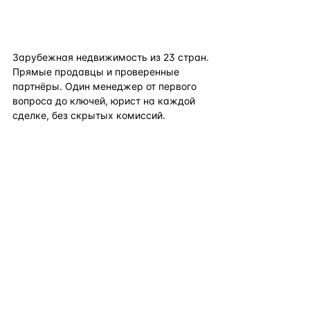
flat
ters
Зарубежная недвижимость из
23
стран.
Прямые продавцы и проверенные
партнёры. Один менеджер от первого
вопроса до ключей, юрист на каждой
сделке, без скрытых комиссий.
TELEGRAM
WHATSAPP
EMAIL
КАТАЛОГ ПО СТРАНАМ
ПОЛЕЗНОЕ
КОМПАНИЯ
КОНТАКТЫ