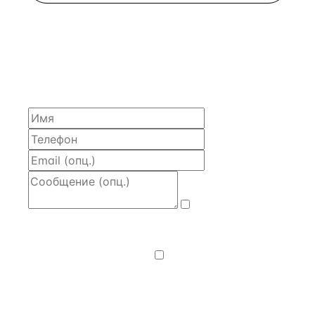
ЗАПРОСИТЬ РАСЧЁТ
Расскажем по объекту, пришлём PDF с финансовой
моделью и контактом владельца — за 4 рабочих
часа.
Даю
согласие
на обработку и передачу персональных
данных
— на условиях
Политики
конфиденциальности
.
Хочу получать
новости, подборки объектов
и спецпредложения.
Получить расчёт