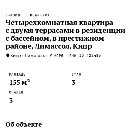
Бангкок
Таиланд · 2 1
—
Локация
3-КОМН.
· КВАРТИРА
Новороссийск
Четырехкомнатная квартира
Россия · 2 1
—
Локация
с двумя террасами в резиденции
Стамбул
Турция · 2 0
—
Локация
с бассейном, в престижном
Анталия
районе, Лимассол, Кипр
Турция · 1 8
—
Локация
Кипр
·
Лимассол
ID #
22485
У МОРЯ
ВНЖ
ЧАСТО ИЩУТ
Турция
Россия
Испания
Кипр
Таиланд
Грец
ПЛОЩАДЬ
ЭТАЖ
155
м²
3
ВСЕ НАПРАВЛЕНИЯ →
СПАЛЕН
3
Об объекте