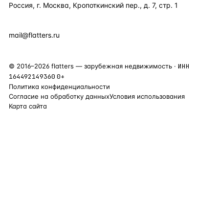
Россия, г. Москва, Кропоткинский пер., д. 7, стр. 1
+7 495 877 38 64
+90 531 589 95 88
mail@flatters.ru
©
2016
–
2026
flatters — зарубежная недвижимость ·
ИНН
164492149360
0+
Политика конфиденциальности
Согласие на обработку данных
Условия использования
Карта сайта