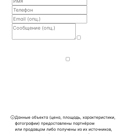
Даю
согласие
на обработку и передачу персональных
данных
— на условиях
Политики
конфиденциальности
.
Хочу получать
новости, подборки объектов
и спецпредложения.
Получить расчёт
Данные объекта (цена, площадь, характеристики,
фотографии) предоставлены партнёром
или продавцом либо получены из их источников,