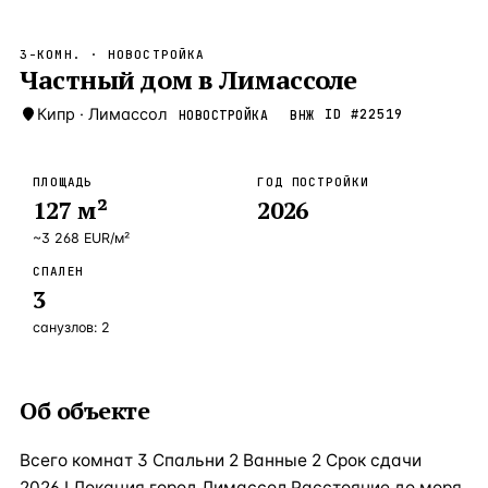
Бангкок
Таиланд · 2 1
—
Локация
3-КОМН.
· НОВОСТРОЙКА
Новороссийск
Частный дом в Лимассоле
Россия · 2 1
—
Локация
Стамбул
Кипр
·
Лимассол
Турция · 2 0
ID #
22519
НОВОСТРОЙКА
ВНЖ
—
Локация
Анталия
Турция · 1 8
—
Локация
ПЛОЩАДЬ
ГОД ПОСТРОЙКИ
127
м²
2026
ЧАСТО ИЩУТ
Турция
Россия
Испания
Кипр
Таиланд
Грец
~
3 268
EUR
/м²
СПАЛЕН
ВСЕ НАПРАВЛЕНИЯ →
3
санузлов:
2
Об объекте
Всего комнат 3 Спальни 2 Ванные 2 Срок сдачи
2026.I Локация город Лимассол Расстояние до моря