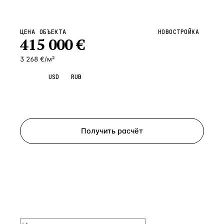
ЦЕНА ОБЪЕКТА
НОВОСТРОЙКА
415 000
€
3 268 €/м²
EUR
USD
RUB
Запросить просмотр
Получить расчёт
ЗАПРОСИТЬ РАСЧЁТ
Расскажем по объекту, пришлём PDF с финансовой
моделью и контактом владельца — за 4 рабочих
часа.