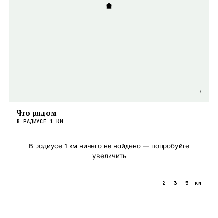
i
Что рядом
В РАДИУСЕ
1
КМ
В радиусе
1
км ничего не найдено — попробуйте
увеличить
1
2
3
5
км