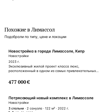
Похожие в Лимассол
Подобрали по типу, цене и локации
НОВОСТРОЙКА
Новостройка в городе Лимассоле, Кипр
Новостройки
2023 г.
Эксклюзивный жилой проект класса люкс,
расположенный в одном из самых привлекательных
районов Лимассола — районе Колумбия. Построенный
в очень тихом и дружелюбном районе, он идеально
477 000 €
подходит для комфортного проживания семей
и профессионалов, работающих на дому. В нескольких
шагах от береговой линии и удобств с легкимим
НОВОСТРОЙКА
Потрясающий новый комплекс в Лимассоле
доступом к шоссе и проспекту Колонакиу — главной
коммерческой и торговой улице города. Состоит из 16
Новостройки
роскошных апартаментов с 2 и 3 спальнями
3
спальни
· 2 санузла · 122 м² · 2022 г.
и пентхаусов с большими террасами для