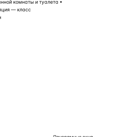
нной комнаты и туалета •
яция — класс
н