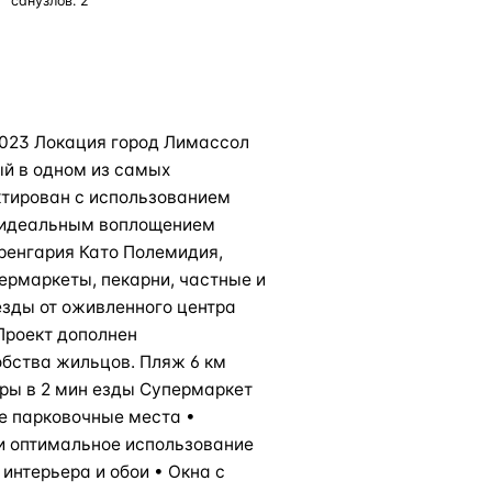
санузлов:
2
2023 Локация город Лимассол
ый в одном из самых
ктирован с использованием
я идеальным воплощением
еренгария Като Полемидия,
пермаркеты, пекарни, частные и
езды от оживленного центра
Проект дополнен
бства жильцов. Пляж 6 км
ры в 2 мин езды Супермаркет
ые парковочные места •
и оптимальное использование
интерьера и обои • Окна с