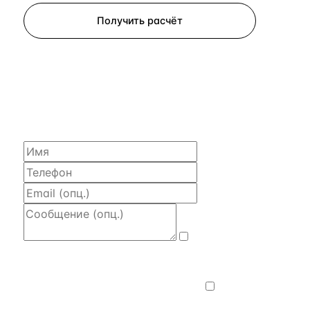
Получить расчёт
ЗАПРОСИТЬ РАСЧЁТ
Расскажем по объекту, пришлём PDF
с финансовой моделью и контактом владельца —
за 4 рабочих часа.
Даю
согласие на обработку и передачу
персональных данных
— на условиях
Политики конфиденциальности
.
Хочу
получать новости, подборки объектов