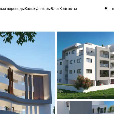
ные переводы
Калькуляторы
Блог
Контакты
ЧАСТО ИЩУТ
Турция
Россия
Испа
9 143 объекта
Греция
8 554 объекта
5 430 объектов
3 906 объектов
2 948 объектов
2 797 объектов
Россия · 3 920