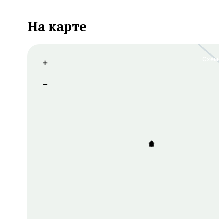
На карте
Схем
+
−