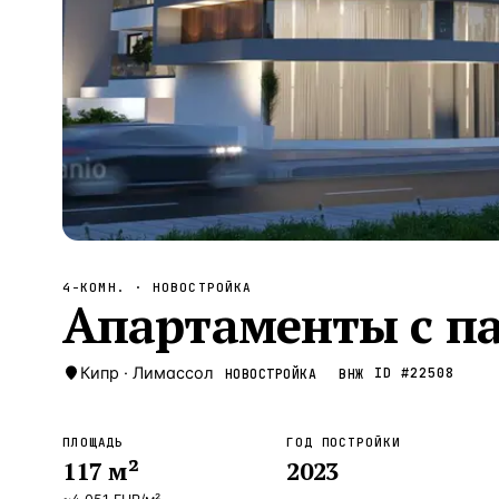
Алания
—
Локация
Бангкок
—
Локация
Новороссийск
—
Локация
Стамбул
—
Локация
Анталия
—
Локация
НАВИГАЦИЯ
ОТКРЫТЬ
ЗАКРЫТЬ
↑
↓
↵
ESC
4-КОМН.
· НОВОСТРОЙКА
Апартаменты с п
Кипр
·
Лимассол
ID #
22508
НОВОСТРОЙКА
ВНЖ
ПЛОЩАДЬ
ГОД ПОСТРОЙКИ
117
м²
2023