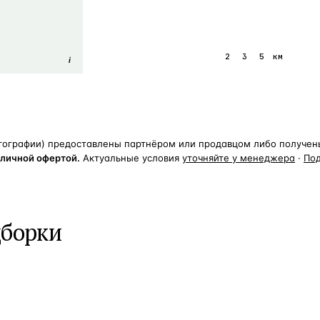
1
2
3
5
км
i
тографии) предоставлены партнёром или продавцом либо получены 
бличной офертой.
Актуальные условия
уточняйте у менеджера
·
По
дборки