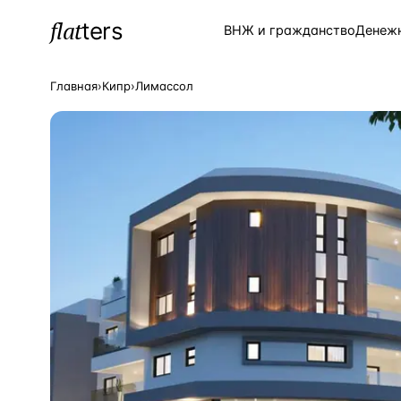
flat
ters
Каталог
ВНЖ и гражданство
Денеж
Главная
›
Кипр
›
Лимассол
ПОПУЛЯРНЫЕ НАПРАВЛЕНИЯ
Турция
—
Страна
Россия
—
Страна
Испания
—
Страна
Кипр
—
Страна
Таиланд
—
Страна
Греция
—
Страна
Сочи
—
Локация