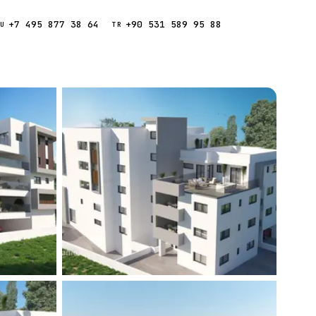
+7 495 877 38 64
+90 531 589 95 88
Звонок
RU
TR
Найти
ESC
ния
Кипр
Таиланд