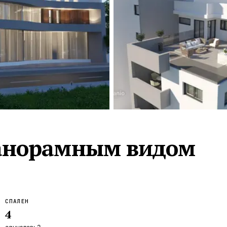
Турция · 2 556
Таиланд · 2 172
Россия · 2 106
Турция · 2 092
Турция · 1 810
анорамным видом
СПАЛЕН
4