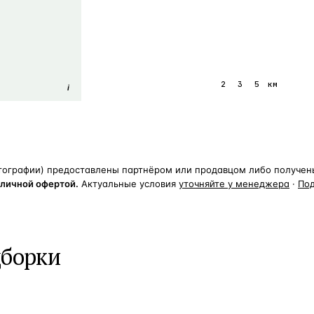
1
2
3
5
км
i
тографии) предоставлены партнёром или продавцом либо получены 
бличной офертой.
Актуальные условия
уточняйте у менеджера
·
По
дборки