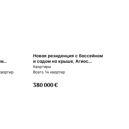
ВНЖ
Новая резиденция с бассейном
ым
и садом на крыше, Агиос
не,
Афанасиос, Кипр
Квартиры
квартир
Всего 14 квартир
380 000 €