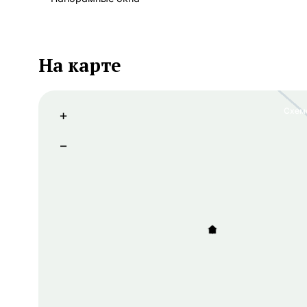
На карте
Схем
+
−