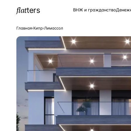
flat
ters
Каталог
ВНЖ и гражданство
Денеж
Главная
›
Кипр
›
Лимассол
ПОПУЛЯРНЫЕ НАПРАВЛЕНИЯ
Турция
—
Страна
Россия
—
Страна
Испания
—
Страна
Кипр
—
Страна
Таиланд
—
Страна
Греция
—
Страна
Сочи
—
Локация