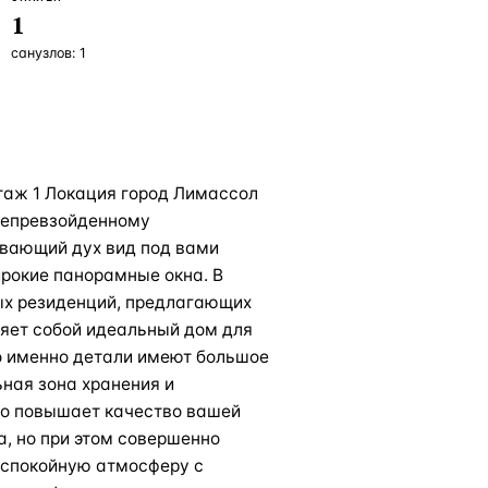
1
санузлов:
1
Этаж 1 Локация город Лимассол
непревзойденному
ывающий дух вид под вами
ирокие панорамные окна. В
ых резиденций, предлагающих
ляет собой идеальный дом для
что именно детали имеют большое
ьная зона хранения и
то повышает качество вашей
а, но при этом совершенно
 спокойную атмосферу с