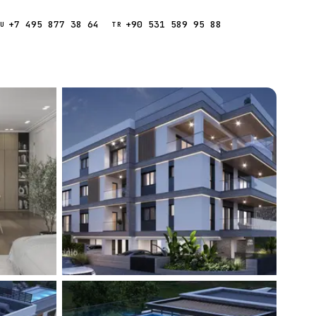
+7 495 877 38 64
+90 531 589 95 88
Звонок
RU
TR
Найти
ESC
ния
Кипр
Таиланд