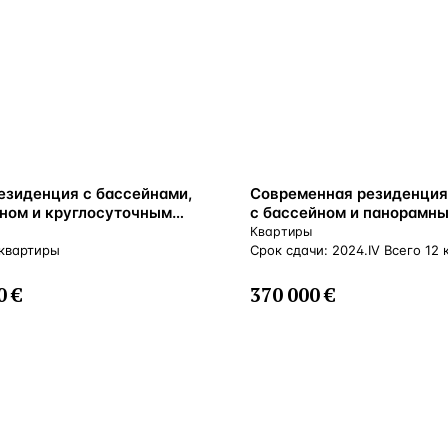
ВНЖ
езиденция с бассейнами,
Современная резиденция
ном и круглосуточным
с бассейном и панорамн
ванием, Платрес, Кипр
видом в живописном райо
Квартиры
Лимассол, Кипр
 квартиры
Срок сдачи: 2024.IV Всего 12 
0 €
370 000 €