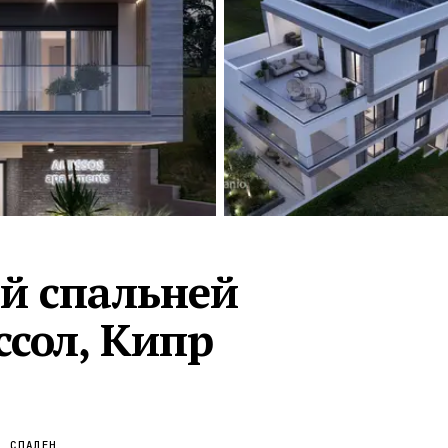
Турция · 2 556
Таиланд · 2 172
Россия · 2 106
Турция · 2 092
Турция · 1 810
й спальней
ссол, Кипр
СПАЛЕН