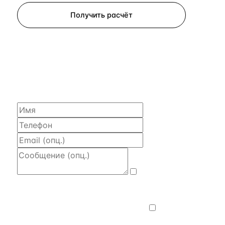
Получить расчёт
ЗАПРОСИТЬ РАСЧЁТ
Расскажем по объекту, пришлём PDF
с финансовой моделью и контактом владельца —
за 4 рабочих часа.
Даю
согласие на обработку и передачу
персональных данных
— на условиях
Политики конфиденциальности
.
Хочу
получать новости, подборки объектов