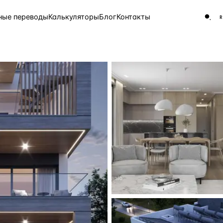
ные переводы
Калькуляторы
Блог
Контакты
ЧАСТО ИЩУТ
Турция
Россия
Испа
9 143 объекта
Греция
8 554 объекта
5 430 объектов
3 906 объектов
2 948 объектов
2 797 объектов
Россия · 3 920