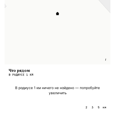
i
Что рядом
В РАДИУСЕ
1
КМ
В радиусе
1
км ничего не найдено — попробуйте
увеличить
1
2
3
5
км