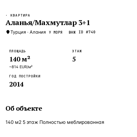
Бангкок
Таиланд · 2 1
—
Локация
· КВАРТИРА
Новороссийск
Аланья/Махмутлар 3+1
Россия · 2 1
—
Локация
Стамбул
Турция
·
Алания
Турция · 2 0
ID #
740
У МОРЯ
ВНЖ
—
Локация
Анталия
Турция · 1 8
—
Локация
ПЛОЩАДЬ
ЭТАЖ
140
м²
5
ЧАСТО ИЩУТ
Турция
Россия
Испания
Кипр
Таиланд
Грец
~
814
EUR
/м²
ГОД ПОСТРОЙКИ
ВСЕ НАПРАВЛЕНИЯ →
2014
Об объекте
140 м2 5 этаж Полностью меблированная