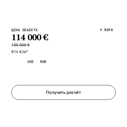
ЦЕНА ОБЪЕКТА
У МОРЯ
114 000
€
135 000
€
814 €/м²
EUR
USD
RUB
Запросить просмотр
Получить расчёт
ЗАПРОСИТЬ РАСЧЁТ
Расскажем по объекту, пришлём PDF с финансовой