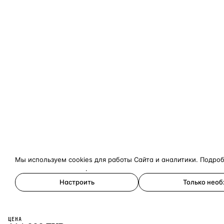
Мы используем cookies для работы Сайта и аналитики. Подро
конфиденциальности
.
Настроить
Только нео
Принять все
ЦЕНА
×