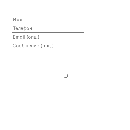
моделью и контактом владельца — за 4 рабочих
часа.
Даю
согласие
на обработку и передачу персональных
данных
— на условиях
Политики
конфиденциальности
.
Хочу получать
новости, подборки объектов
и спецпредложения.
Получить расчёт