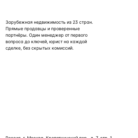
flat
ters
Зарубежная недвижимость из
23
стран.
Прямые продавцы и проверенные
партнёры. Один менеджер от первого
вопроса до ключей, юрист на каждой
сделке, без скрытых комиссий.
TELEGRAM
WHATSAPP
EMAIL
КАТАЛОГ ПО СТРАНАМ
ПОЛЕЗНОЕ
КОМПАНИЯ
КОНТАКТЫ
Россия, г. Москва, Кропоткинский пер., д. 7, стр. 1