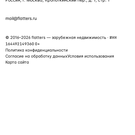
+7 495 877 38 64
+90 531 589 95 88
mail@flatters.ru
©
2016
–
2026
flatters — зарубежная недвижимость ·
ИНН
164492149360
0+
Политика конфиденциальности
Согласие на обработку данных
Условия использования
Карта сайта