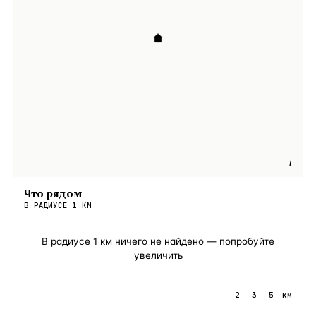
i
Что рядом
В РАДИУСЕ
1
КМ
В радиусе
1
км ничего не найдено — попробуйте
увеличить
1
2
3
5
км