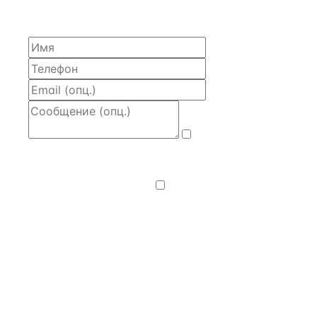
моделью и контактом владельца — за 4 рабочих
часа.
Даю
согласие
на обработку и передачу персональных
данных
— на условиях
Политики
конфиденциальности
.
Хочу получать
новости, подборки объектов
и спецпредложения.
Получить расчёт