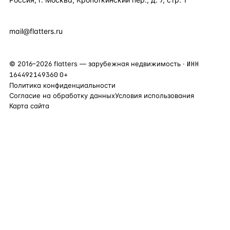
+7 495 877 38 64
+90 531 589 95 88
mail@flatters.ru
©
2016
–
2026
flatters — зарубежная недвижимость ·
ИНН
164492149360
0+
Политика конфиденциальности
Согласие на обработку данных
Условия использования
Карта сайта