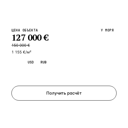
ЦЕНА ОБЪЕКТА
У МОРЯ
127 000
€
150 000
€
1 155 €/м²
EUR
USD
RUB
Запросить просмотр
Получить расчёт
ЗАПРОСИТЬ РАСЧЁТ
Расскажем по объекту, пришлём PDF с финансовой