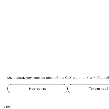
Мы используем cookies для работы Сайта и аналитики. Подро
конфиденциальности
.
Настроить
Только нео
Принять все
ЦЕНА
×