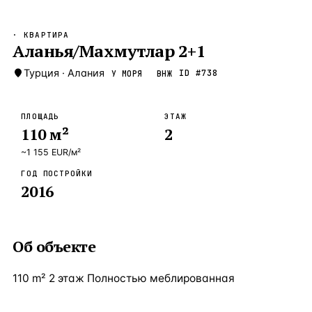
Бангкок
Таиланд · 2 1
—
Локация
· КВАРТИРА
Новороссийск
Аланья/Махмутлар 2+1
Россия · 2 1
—
Локация
Стамбул
Турция
·
Алания
Турция · 2 0
ID #
738
У МОРЯ
ВНЖ
—
Локация
Анталия
Турция · 1 8
—
Локация
ПЛОЩАДЬ
ЭТАЖ
110
м²
2
ЧАСТО ИЩУТ
Турция
Россия
Испания
Кипр
Таиланд
Грец
~
1 155
EUR
/м²
ГОД ПОСТРОЙКИ
ВСЕ НАПРАВЛЕНИЯ →
2016
Об объекте
110 m² 2 этаж Полностью меблированная