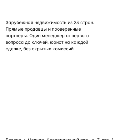
flat
ters
Зарубежная недвижимость из
23
стран.
Прямые продавцы и проверенные
партнёры. Один менеджер от первого
вопроса до ключей, юрист на каждой
сделке, без скрытых комиссий.
TELEGRAM
WHATSAPP
EMAIL
КАТАЛОГ ПО СТРАНАМ
ПОЛЕЗНОЕ
КОМПАНИЯ
КОНТАКТЫ
Россия, г. Москва, Кропоткинский пер., д. 7, стр. 1