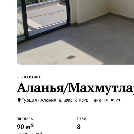
Алания
—
Локация
Бангкок
—
Локация
Новороссийск
—
Локация
Стамбул
—
Локация
Анталия
—
Локация
НАВИГАЦИЯ
ОТКРЫТЬ
ЗАКРЫТЬ
↑
↓
↵
ESC
· КВАРТИРА
Аланья/Махмутла
Турция
·
Алания
ID #
821
БЛИЗКО К МОРЮ
ВНЖ
ПЛОЩАДЬ
ЭТАЖ
90
м²
8