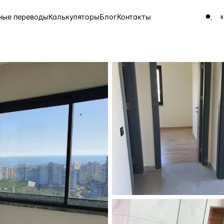
ные переводы
Калькуляторы
Блог
Контакты
ЧАСТО ИЩУТ
Турция
Россия
Испа
9 143 объекта
Греция
8 554 объекта
5 430 объектов
3 906 объектов
2 948 объектов
2 797 объектов
Россия · 3 920