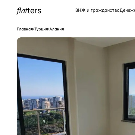
flat
ters
Каталог
ВНЖ и гражданство
Денеж
Главная
›
Турция
›
Алания
ПОПУЛЯРНЫЕ НАПРАВЛЕНИЯ
Турция
—
Страна
Россия
—
Страна
Испания
—
Страна
Кипр
—
Страна
Таиланд
—
Страна
Греция
—
Страна
Сочи
—
Локация