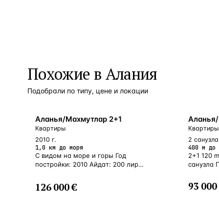
Похожие в Алания
Подобрали по типу, цене и локации
БЛИЗКО К МОРЮ
У МОРЯ
Аланья/Махмутлар 2+1
Аланья/
Квартиры
Квартиры
2010 г.
2 санузла 
1,0 км до моря
400 м до 
С видом на море и горы Год
2+1 120 
постройки: 2010 Айдат: 200 лир
санузла 
Расстояние до моря: 1 км
93 000
126 000 €