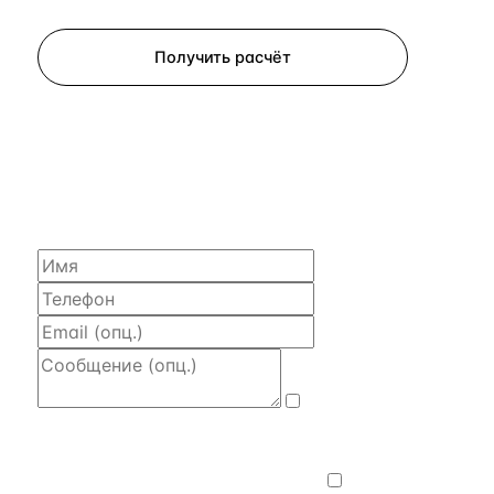
Запросить просмотр
Получить расчёт
ЗАПРОСИТЬ РАСЧЁТ
Расскажем по объекту, пришлём PDF
с финансовой моделью и контактом владельца —
за 4 рабочих часа.
Даю
согласие на обработку и передачу
персональных данных
— на условиях
Политики конфиденциальности
.
Хочу