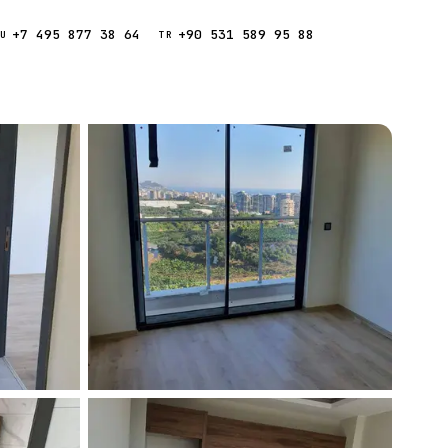
+7 495 877 38 64
+90 531 589 95 88
Звонок
RU
TR
Найти
ESC
ния
Кипр
Таиланд