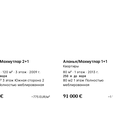
У МОРЯ
Махмутлар 2+1
Аланья/Махмутлар 1+1
Квартиры
· 120 м² · 3 этаж · 2009 г.
80 м² · 1 этаж · 2013 г.
моря
250 м до моря
m² 3 этаж Южная сторона 2
80 м2 1 этаж Полностью
Полностью меблированная
меблированная
 €
91 000 €
~
775
EUR
/м²
~
1 