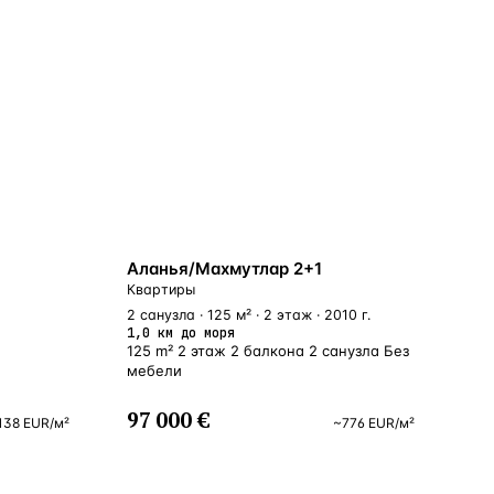
БЛИЗКО К МОРЮ
Аланья/Махмутлар 2+1
Квартиры
2 санузла · 125 м² · 2 этаж · 2010 г.
1,0 км до моря
125 m² 2 этаж 2 балкона 2 санузла Без
мебели
97 000 €
138
EUR
/м²
~
776
EUR
/м²