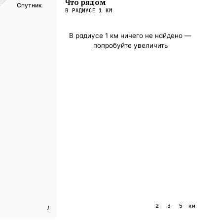
Что рядом
а
Спутник
В РАДИУСЕ
1
КМ
В радиусе
1
км ничего не найдено —
попробуйте увеличить
1
2
3
5
км
i