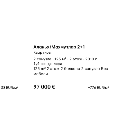
БЛИЗКО К МОРЮ
Аланья/Махмутлар 2+1
Квартиры
2 санузла · 125 м² · 2 этаж · 2010 г.
1,0 км до моря
125 m² 2 этаж 2 балкона 2 санузла Без
мебели
97 000 €
138
EUR
/м²
~
776
EUR
/м²