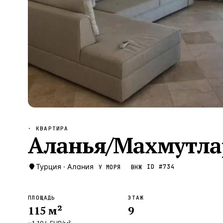
Алания
—
Локация
Бангкок
—
Локация
Новороссийск
—
Локация
Стамбул
—
Локация
Анталия
—
Локация
НАВИГАЦИЯ
ОТКРЫТЬ
ЗАКРЫТЬ
↑
↓
↵
ESC
· КВАРТИРА
Аланья/Махмутла
Турция
·
Алания
ID #
734
У МОРЯ
ВНЖ
ПЛОЩАДЬ
ЭТАЖ
115
м²
9