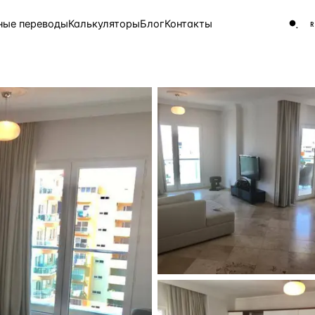
ные переводы
Калькуляторы
Блог
Контакты
ЧАСТО ИЩУТ
Турция
Россия
Испа
9 143 объекта
Греция
8 554 объекта
5 430 объектов
3 906 объектов
2 948 объектов
2 797 объектов
Россия · 3 920