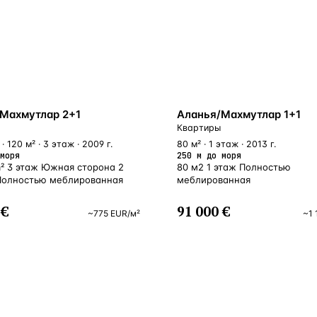
У МОРЯ
Махмутлар 2+1
Аланья/Махмутлар 1+1
Квартиры
· 120 м² · 3 этаж · 2009 г.
80 м² · 1 этаж · 2013 г.
моря
250 м до моря
m² 3 этаж Южная сторона 2
80 м2 1 этаж Полностью
Полностью меблированная
меблированная
 €
91 000 €
~
775
EUR
/м²
~
1 