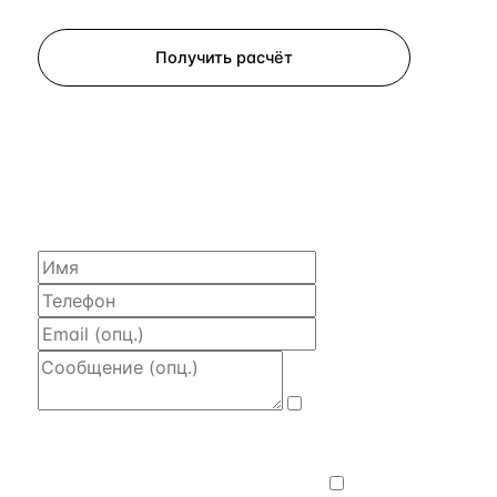
Запросить просмотр
Получить расчёт
ЗАПРОСИТЬ РАСЧЁТ
Расскажем по объекту, пришлём PDF
с финансовой моделью и контактом владельца —
за 4 рабочих часа.
Даю
согласие на обработку и передачу
персональных данных
— на условиях
Политики конфиденциальности
.
Хочу