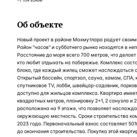
~
1 104
EUR
/м²
Об объекте
Новый проект в районе Махмутлара радует свои
Район "часов" и субботнего рынка находятся в не
Расстояние до моря всего 700 метров, что делает
кто любит отдыхать на побережье. Комплекс состо
блока, где каждый жилец сможет наслаждаться о
Открытый бассейн, спортзал, сауна, хамам, СПА, 
спутниковое TV, лобби, швейцар-садовник, парковк
доступно для жильцов комплекса. Квартира имеет
квадратных метров, планировку 2+1, 2 санузла и 2
расположена на 9 этаже, что позволяет наслажд
окружающую местность. Сроки строительства ком
2023 года. Первоначальный взнос составляет 50
до окончания строительства. Покупка этой кварти