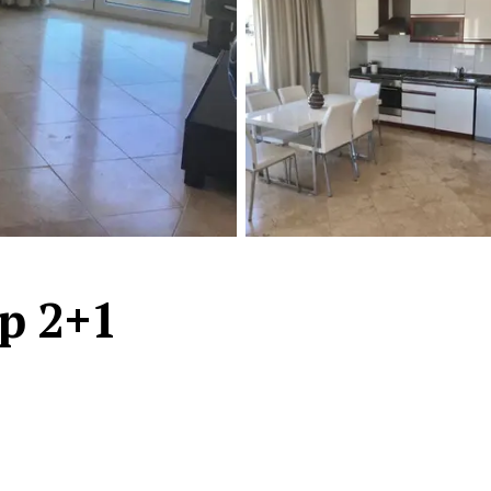
Турция · 2 556
Таиланд · 2 172
Россия · 2 106
Турция · 2 092
Турция · 1 810
р 2+1