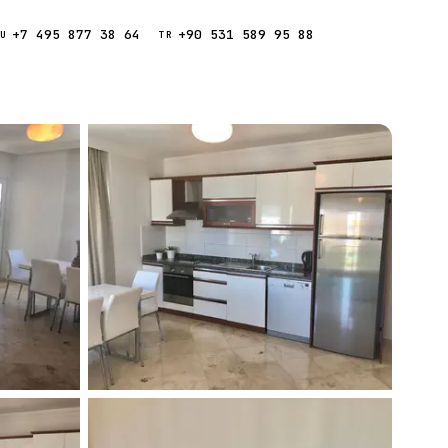
+7 495 877 38 64
+90 531 589 95 88
Звонок
RU
TR
Найти
ESC
ния
Кипр
Таиланд