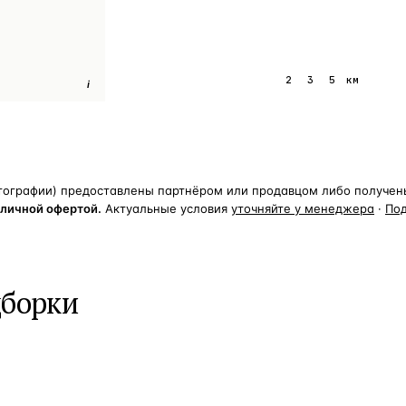
1
2
3
5
км
i
тографии) предоставлены партнёром или продавцом либо получены 
бличной офертой.
Актуальные условия
уточняйте у менеджера
·
По
дборки