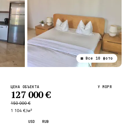
▦ Все
10
фото
ВСЕ НАПРАВЛЕНИЯ →
ЦЕНА ОБЪЕКТА
У МОРЯ
127 000
€
150 000
€
1 104 €/м²
EUR
USD
RUB