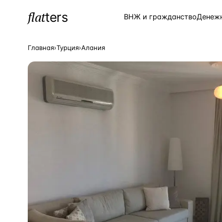
flat
ters
Каталог
ВНЖ и гражданство
Денеж
Главная
›
Турция
›
Алания
ПОПУЛЯРНЫЕ НАПРАВЛЕНИЯ
Турция
—
Страна
Россия
—
Страна
Испания
—
Страна
Кипр
—
Страна
Таиланд
—
Страна
Греция
—
Страна
Сочи
—
Локация