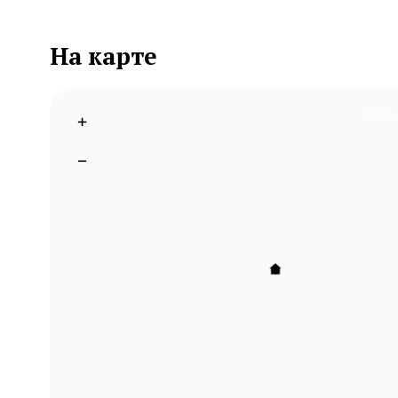
На карте
Схем
+
−