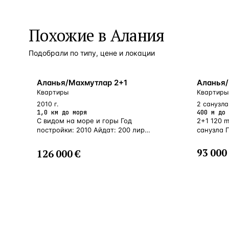
Похожие в Алания
Подобрали по типу, цене и локации
БЛИЗКО К МОРЮ
У МОРЯ
Аланья/Махмутлар 2+1
Аланья/
Квартиры
Квартиры
2010 г.
2 санузла 
1,0 км до моря
400 м до 
С видом на море и горы Год
2+1 120 
постройки: 2010 Айдат: 200 лир
санузла 
Расстояние до моря: 1 км
93 000
126 000 €