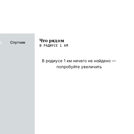
Что рядом
а
Спутник
В РАДИУСЕ
1
КМ
В радиусе
1
км ничего не найдено —
попробуйте увеличить