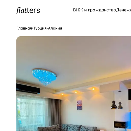
flat
ters
Каталог
ВНЖ и гражданство
Денеж
Главная
›
Турция
›
Алания
ПОПУЛЯРНЫЕ НАПРАВЛЕНИЯ
Турция
—
Страна
Россия
—
Страна
Испания
—
Страна
Кипр
—
Страна
Таиланд
—
Страна
Греция
—
Страна
Сочи
—
Локация