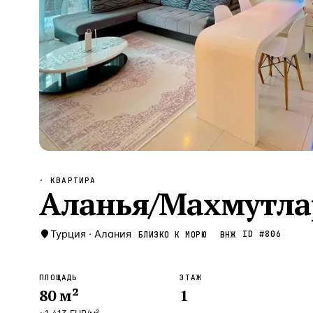
Алания
—
Локация
Бангкок
—
Локация
Новороссийск
—
Локация
Стамбул
—
Локация
Анталия
—
Локация
НАВИГАЦИЯ
ОТКРЫТЬ
ЗАКРЫТЬ
↑
↓
↵
ESC
· КВАРТИРА
Аланья/Махмутла
Турция
·
Алания
ID #
806
БЛИЗКО К МОРЮ
ВНЖ
ПЛОЩАДЬ
ЭТАЖ
80
м²
1