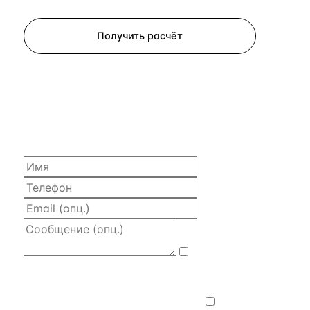
Запросить просмотр
Получить расчёт
ЗАПРОСИТЬ РАСЧЁТ
Расскажем по объекту, пришлём PDF
с финансовой моделью и контактом владельца —
за 4 рабочих часа.
Даю
согласие на обработку и передачу
персональных данных
— на условиях
Политики конфиденциальности
.
Хочу