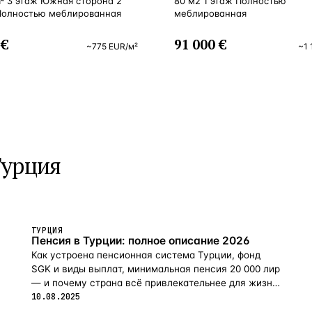
m² 3 этаж Южная сторона 2
80 м2 1 этаж Полностью
Полностью меблированная
меблированная
 €
91 000 €
~
775
EUR
/м²
~
1 
Турция
ТУРЦИЯ
Пенсия в Турции: полное описание 2026
Как устроена пенсионная система Турции, фонд
SGK и виды выплат, минимальная пенсия 20 000 лир
— и почему страна всё привлекательнее для жизни
на пенсии в 2026-м.
10.08.2025