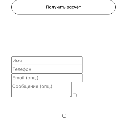
Получить расчёт
ЗАПРОСИТЬ РАСЧЁТ
Расскажем по объекту, пришлём PDF с финансовой
моделью и контактом владельца — за 4 рабочих
часа.
Даю
согласие
на обработку и передачу персональных
данных
— на условиях
Политики
конфиденциальности
.
Хочу получать
новости, подборки объектов