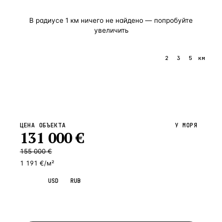
В радиусе
1
км ничего не найдено — попробуйте
увеличить
1
2
3
5
км
ЦЕНА ОБЪЕКТА
У МОРЯ
131 000
€
155 000
€
1 191 €/м²
EUR
USD
RUB
Запросить просмотр