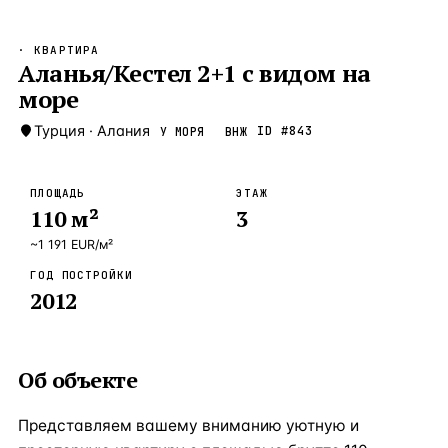
Бангкок
Таиланд · 2 1
—
Локация
· КВАРТИРА
Новороссийск
Аланья/Кестел 2+1 с видом на
Россия · 2 1
—
Локация
море
Стамбул
Турция · 2 0
—
Локация
Турция
·
Алания
ID #
843
У МОРЯ
ВНЖ
Анталия
Турция · 1 8
—
Локация
ЧАСТО ИЩУТ
ПЛОЩАДЬ
ЭТАЖ
Турция
Россия
Испания
Кипр
Таиланд
Грец
110
м²
3
~
1 191
EUR
/м²
ВСЕ НАПРАВЛЕНИЯ →
ГОД ПОСТРОЙКИ
2012
Об объекте
Представляем вашему вниманию уютную и