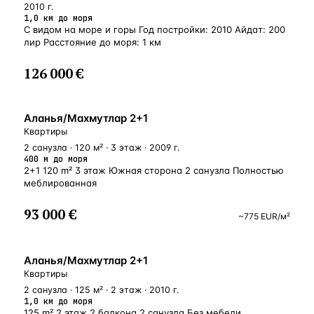
2010 г.
1,0 км до моря
С видом на море и горы Год постройки: 2010 Айдат: 200
лир Расстояние до моря: 1 км
126 000 €
У МОРЯ
Аланья/Махмутлар 2+1
Квартиры
2 санузла · 120 м² · 3 этаж · 2009 г.
400 м до моря
2+1 120 m² 3 этаж Южная сторона 2 санузла Полностью
меблированная
93 000 €
~
775
EUR
/м²
БЛИЗКО К МОРЮ
Аланья/Махмутлар 2+1
Квартиры
2 санузла · 125 м² · 2 этаж · 2010 г.
1,0 км до моря
125 m² 2 этаж 2 балкона 2 санузла Без мебели