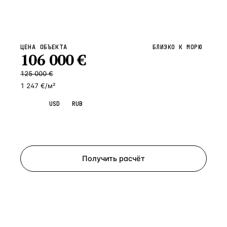
ЦЕНА ОБЪЕКТА
БЛИЗКО К МОРЮ
106 000
€
125 000
€
1 247 €/м²
EUR
USD
RUB
Запросить просмотр
Получить расчёт
ЗАПРОСИТЬ РАСЧЁТ
Расскажем по объекту, пришлём PDF с финансовой
моделью и контактом владельца — за 4 рабочих