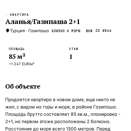
Бангкок
Таиланд · 2 1
—
Локация
· КВАРТИРА
Новороссийск
Аланья/Газипаша 2+1
Россия · 2 1
—
Локация
Стамбул
Турция
·
Газипаша
Турция · 2 0
ID #
846
БЛИЗКО К МОРЮ
ВНЖ
—
Локация
Анталия
Турция · 1 8
—
Локация
ПЛОЩАДЬ
ЭТАЖ
85
м²
1
ЧАСТО ИЩУТ
Турция
Россия
Испания
Кипр
Таиланд
Грец
~
1 247
EUR
/м²
ВСЕ НАПРАВЛЕНИЯ →
Об объекте
Продается квартира в новом доме, еще никто не
жил, с видом на горы и море, в районе Газипаша.
Площадь брутто составляет 85 кв.м., планировка -
2+1, на первом этаже расположены 2 балкона.
Расстояние до моря всего 1500 метров. Перед