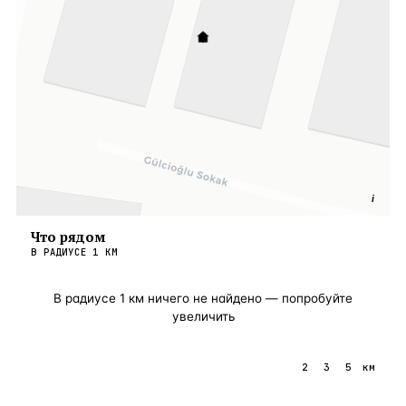
i
Что рядом
В РАДИУСЕ
1
КМ
В радиусе
1
км ничего не найдено — попробуйте
увеличить
1
2
3
5
км