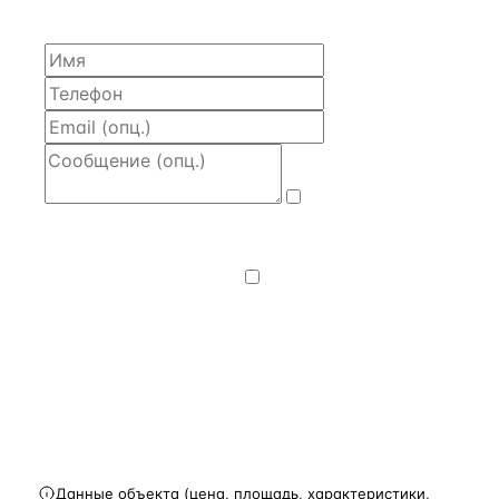
часа.
Даю
согласие
на обработку и передачу персональных
данных
— на условиях
Политики
конфиденциальности
.
Хочу получать
новости, подборки объектов
и спецпредложения.
Получить расчёт
Данные объекта (цена, площадь, характеристики,