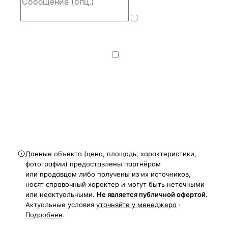
Даю
согласие
на обработку и передачу персональных
данных
— на условиях
Политики
конфиденциальности
.
Хочу получать
новости, подборки объектов
и спецпредложения.
Получить расчёт
Данные объекта (цена, площадь, характеристики,
фотографии) предоставлены партнёром
или продавцом либо получены из их источников,
носят справочный характер и могут быть неточными
или неактуальными.
Не является публичной офертой.
Актуальные условия
уточняйте у менеджера
·
Подробнее
.