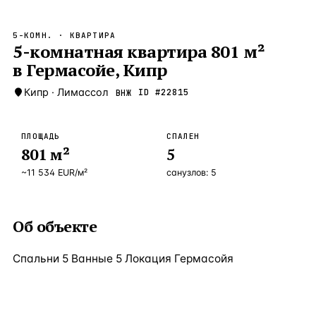
Бангкок
Таиланд · 2 1
—
Локация
5-КОМН.
· КВАРТИРА
Новороссийск
5-комнатная квартира 801 м²
Россия · 2 1
—
Локация
в Гермасойе, Кипр
Стамбул
Турция · 2 0
—
Локация
Кипр
·
Лимассол
ID #
22815
ВНЖ
Анталия
Турция · 1 8
—
Локация
ЧАСТО ИЩУТ
ПЛОЩАДЬ
СПАЛЕН
Турция
Россия
Испания
Кипр
Таиланд
Грец
801
м²
5
~
11 534
EUR
/м²
санузлов:
5
ВСЕ НАПРАВЛЕНИЯ →
Об объекте
Спальни 5 Ванные 5 Локация Гермасойя