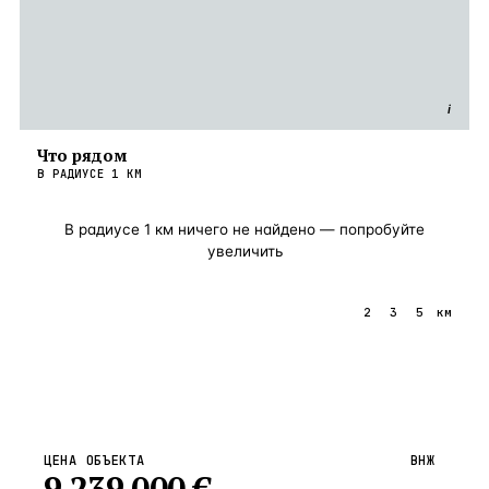
i
Что рядом
В РАДИУСЕ
1
КМ
В радиусе
1
км ничего не найдено — попробуйте
увеличить
1
2
3
5
км
ЦЕНА ОБЪЕКТА
ВНЖ
9 239 000
€