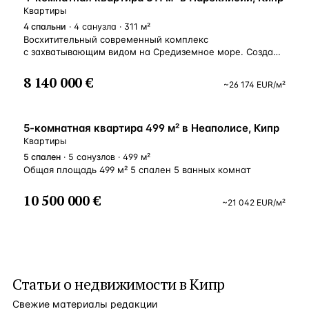
Квартиры
4
спальни
· 4 санузла · 311 м²
Восхитительный современный комплекс
с захватывающим видом на Средиземное море. Создан
так, чтобы в полноте наслаждаться жизнью на берегу
моря в лучшем ее проявлении. Capri — произведение
8 140 000 €
~
26 174
EUR
/м²
выдающегося исскуства дизайна от ведущего
лондонского архитектора. Этот потрясающий проект,
вдохновляющий своим легендарным расположением,
ВНЖ
находится рядом с пристанью для яхт Святого Рафаэля
5-комнатная квартира 499 м² в Неаполисе, Кипр
и лучшими ресторанами Лимассола. Предлагая
Квартиры
культовую жилую роскошь, Capri House — это
5
спален
· 5 санузлов · 499 м²
элегантный бутик комплекс, всего из 5 апартаментами
Общая площадь 499 м² 5 спален 5 ванных комнат
и 2-х роскошных пентхаусов с частными бассейнами
на крыше. У каждой квартиры два парковочных места,
10 500 000 €
кладовая и комната для горничной. В комплексе
~
21 042
EUR
/м²
расположен общий бассейн, тренажерный зал и сауна.
Статьи о
недвижимости в Кипр
Свежие материалы редакции