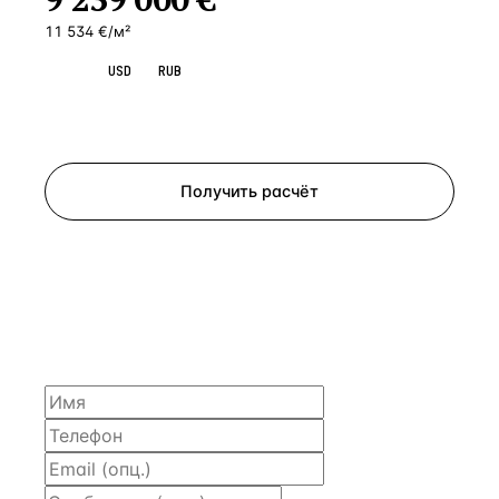
11 534 €/м²
EUR
USD
RUB
Запросить просмотр
Получить расчёт
ЗАПРОСИТЬ РАСЧЁТ
Расскажем по объекту, пришлём PDF с финансовой
моделью и контактом владельца — за 4 рабочих
часа.