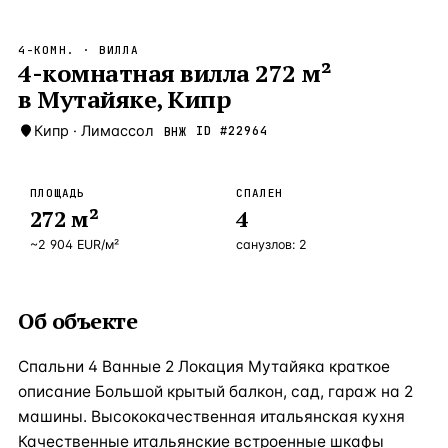
Бангкок
Таиланд · 2 1
—
Локация
4-КОМН.
· ВИЛЛА
Новороссийск
4-комнатная вилла 272 м²
Россия · 2 1
—
Локация
в Мутайяке, Кипр
Стамбул
Турция · 2 0
—
Локация
Кипр
·
Лимассол
ID #
22964
ВНЖ
Анталия
Турция · 1 8
—
Локация
ЧАСТО ИЩУТ
ПЛОЩАДЬ
СПАЛЕН
Турция
Россия
Испания
Кипр
Таиланд
Грец
272
м²
4
~
2 904
EUR
/м²
санузлов:
2
ВСЕ НАПРАВЛЕНИЯ →
Об объекте
Спальни 4 Ванные 2 Локация Мутайяка краткое
описание Большой крытый балкон, сад, гараж на 2
машины. Высококачественная итальянская кухня
Качественные итальянские встроенные шкафы