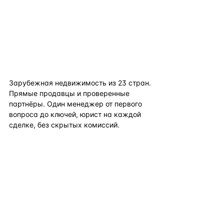
flat
ters
Зарубежная недвижимость из
23
стран.
Прямые продавцы и проверенные
партнёры. Один менеджер от первого
вопроса до ключей, юрист на каждой
сделке, без скрытых комиссий.
TELEGRAM
WHATSAPP
EMAIL
КАТАЛОГ ПО СТРАНАМ
ПОЛЕЗНОЕ
КОМПАНИЯ