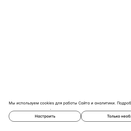
Мы используем cookies для работы Сайта и аналитики. Подро
конфиденциальности
.
Настроить
Только нео
Принять все