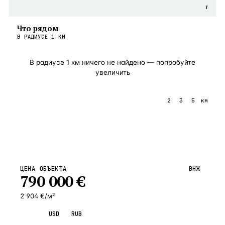
i
Что рядом
В РАДИУСЕ
1
КМ
В радиусе
1
км ничего не найдено — попробуйте
увеличить
1
2
3
5
км
ЦЕНА ОБЪЕКТА
ВНЖ
790 000
€
2 904 €/м²
EUR
USD
RUB