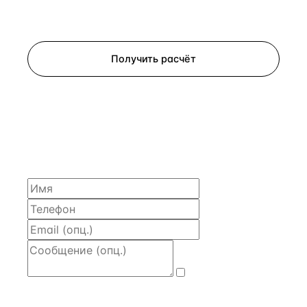
Запросить просмотр
Получить расчёт
ЗАПРОСИТЬ РАСЧЁТ
Расскажем по объекту, пришлём PDF с финансовой
моделью и контактом владельца — за 4 рабочих
часа.
Даю
согласие
на обработку и передачу персональных
данных
— на условиях
Политики