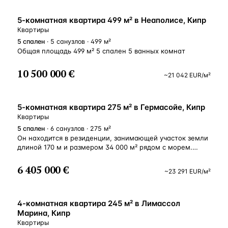
ВНЖ
5-комнатная квартира 499 м² в Неаполисе, Кипр
Квартиры
5
спален
· 5 санузлов · 499 м²
Общая площадь 499 м² 5 спален 5 ванных комнат
10 500 000 €
~
21 042
EUR
/м²
ВНЖ
5-комнатная квартира 275 м² в Гермасойе, Кипр
Квартиры
5
спален
· 6 санузлов · 275 м²
Он находится в резиденции, занимающей участок земли
длиной 170 м и размером 34 000 м² рядом с морем.
Открытый вид на море, частный бассейн и панорамные
окна делают этот пентхаус очень привлекательным как
6 405 000 €
~
23 291
EUR
/м²
для проживания, так и в качестве инвестиции.
В резиденции будет консьерж и все необхомые
сервисные заведения как рестораны и т. д. Для
ВНЖ
организации просмотров обращайтесь в компанию Элит
4-комнатная квартира 245 м² в Лимассол
Блу.
Марина, Кипр
Квартиры