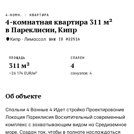
Бангкок
Таиланд · 2 1
—
Локация
4-КОМН.
· КВАРТИРА
Новороссийск
4-комнатная квартира 311 м²
Россия · 2 1
—
Локация
в Пареклисии, Кипр
Стамбул
Турция · 2 0
—
Локация
Кипр
·
Лимассол
ID #
22516
ВНЖ
Анталия
Турция · 1 8
—
Локация
ЧАСТО ИЩУТ
ПЛОЩАДЬ
СПАЛЕН
Турция
Россия
Испания
Кипр
Таиланд
Грец
311
м²
4
~
26 174
EUR
/м²
санузлов:
4
ВСЕ НАПРАВЛЕНИЯ →
Об объекте
Спальни 4 Ванные 4 Идет стройка Проектирование
Локация Пареклисия Восхитительный современный
комплекс с захватывающим видом на Средиземное
море. Создан так, чтобы в полноте наслаждаться