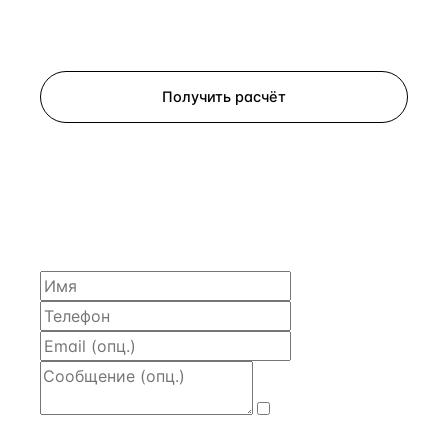
Запросить просмотр
Получить расчёт
ЗАПРОСИТЬ РАСЧЁТ
Расскажем по объекту, пришлём PDF с финансовой
моделью и контактом владельца — за 4 рабочих
часа.
Даю
согласие
на обработку и передачу персональных