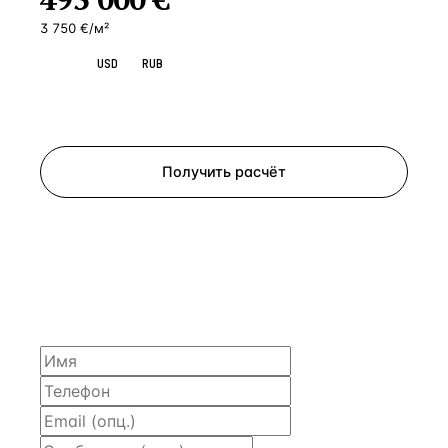
3 750 €/м²
EUR
USD
RUB
Запросить просмотр
Получить расчёт
ЗАПРОСИТЬ РАСЧЁТ
Расскажем по объекту, пришлём PDF с финансовой
моделью и контактом владельца — за 4 рабочих
часа.