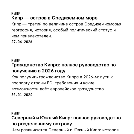
и другими местами для отдыха. Бассейн для жителей,
окруженный ароматными садами, является идеальным
местом для отдыха и принятия солнечных ванн. Для
КИПР
Кипр — остров в Средиземном море
маленьких жителей доступен детский рай с обширными
садами и игровой площадкой. Таунхаусы Aria,
Кипр — третий по величине остров Средиземноморья:
представляющие собой идеальный баланс материалов,
география, история, особый политический статус и
отличаются фасадным бетоном, натуральным камнем
чем привлекателен.
и террасами в обрамлении ироко. Кластеры разделены
27.04.2026
ландшафтной зеленью, обеспечивающей оптимальную
циркуляцию и максимальную конфиденциаль
КИПР
Гражданство Кипра: полное руководство по
получению в 2026 году
Как получить гражданство Кипра в 2026-м: пути к
паспорту страны ЕС, требования и какие
возможности даёт европейское гражданство.
30.01.2024
КИПР
Северный и Южный Кипр: полное руководство
по разделенному острову
Чем различаются Северный и Южный Кипр: история