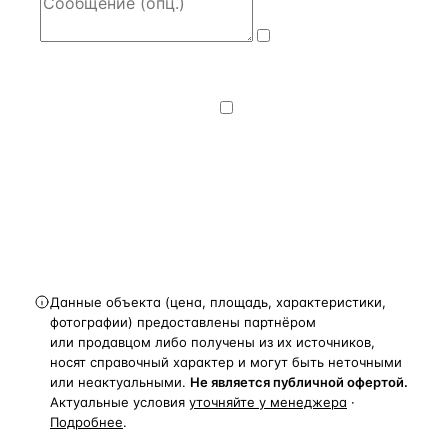
Даю
согласие
на обработку и передачу персональных
данных
— на условиях
Политики
конфиденциальности
.
Хочу получать
новости, подборки объектов
и спецпредложения.
Получить расчёт
Данные объекта (цена, площадь, характеристики,
фотографии) предоставлены партнёром
или продавцом либо получены из их источников,
носят справочный характер и могут быть неточными
или неактуальными.
Не является публичной офертой.
Актуальные условия
уточняйте у менеджера
·
Подробнее
.