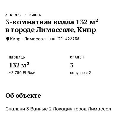
Бангкок
Таиланд · 2 1
—
Локация
3-КОМН.
· ВИЛЛА
Новороссийск
3-комнатная вилла 132 м²
Россия · 2 1
—
Локация
в городе Лимассоле, Кипр
Стамбул
Турция · 2 0
—
Локация
Кипр
·
Лимассол
ID #
22938
ВНЖ
Анталия
Турция · 1 8
—
Локация
ЧАСТО ИЩУТ
ПЛОЩАДЬ
СПАЛЕН
Турция
Россия
Испания
Кипр
Таиланд
Грец
132
м²
3
~
3 750
EUR
/м²
санузлов:
2
ВСЕ НАПРАВЛЕНИЯ →
Об объекте
Спальни 3 Ванные 2 Локация город Лимассол