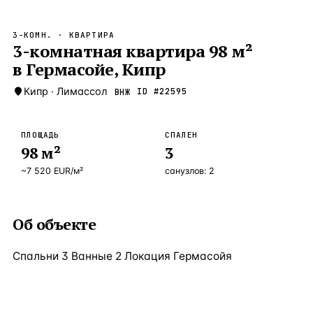
Бангкок
Таиланд · 2 1
—
Локация
3-КОМН.
· КВАРТИРА
Новороссийск
3-комнатная квартира 98 м²
Россия · 2 1
—
Локация
в Гермасойе, Кипр
Стамбул
Турция · 2 0
—
Локация
Кипр
·
Лимассол
ID #
22595
ВНЖ
Анталия
Турция · 1 8
—
Локация
ЧАСТО ИЩУТ
ПЛОЩАДЬ
СПАЛЕН
Турция
Россия
Испания
Кипр
Таиланд
Грец
98
м²
3
~
7 520
EUR
/м²
санузлов:
2
ВСЕ НАПРАВЛЕНИЯ →
Об объекте
Спальни 3 Ванные 2 Локация Гермасойя