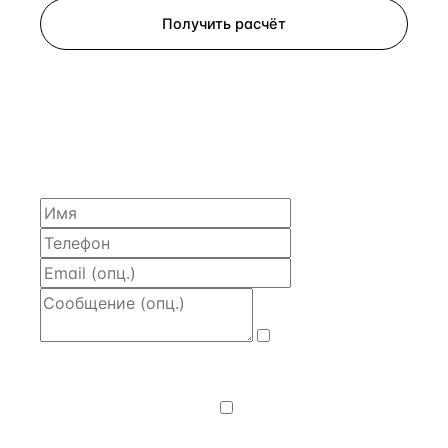
Получить расчёт
ЗАПРОСИТЬ РАСЧЁТ
Расскажем по объекту, пришлём PDF с финансовой
моделью и контактом владельца — за 4 рабочих
часа.
Даю
согласие
на обработку и передачу персональных
данных
— на условиях
Политики
конфиденциальности
.
Хочу получать
новости, подборки объектов