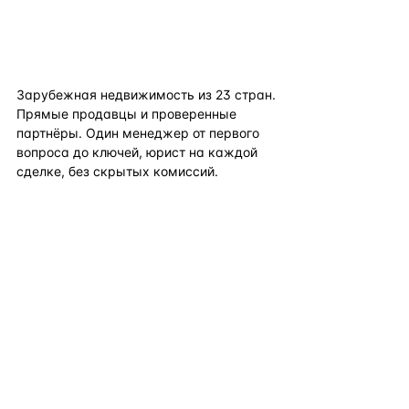
flat
ters
Зарубежная недвижимость из
23
стран.
Прямые продавцы и проверенные
партнёры. Один менеджер от первого
вопроса до ключей, юрист на каждой
сделке, без скрытых комиссий.
TELEGRAM
WHATSAPP
EMAIL
КАТАЛОГ ПО СТРАНАМ
ПОЛЕЗНОЕ
КОМПАНИЯ
КОНТАКТЫ