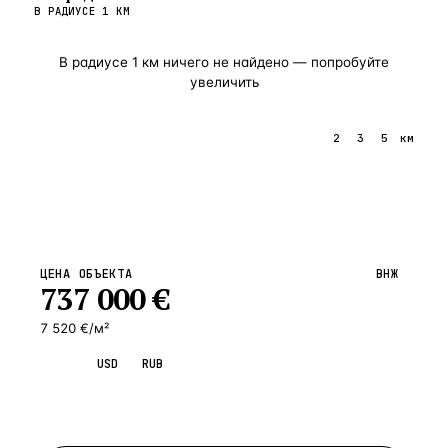
В РАДИУСЕ
1
КМ
В радиусе
1
км ничего не найдено — попробуйте
увеличить
1
2
3
5
км
ЦЕНА ОБЪЕКТА
ВНЖ
737 000
€
7 520 €/м²
EUR
USD
RUB
Запросить просмотр