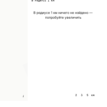
В РАДИУСЕ
1
КМ
В радиусе
1
км ничего не найдено —
попробуйте увеличить
1
2
3
5
км
i