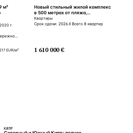
ВНЖ
9 м²
Новый стильный жилой комплекс
р
в 500 метрах от пляжа,
Гермасойя, Кипр
Квартиры
Срок сдачи: 2026.II Всего 8 квартир
 2020 г.
бережной,
х кафе
1 610 000 €
217
EUR
/м²
ружен
дочными
х
его в 10
Tower
иры
ни,
жены два
йной
еют
КИПР
на крыше,
Северный и Южный Кипр: полное