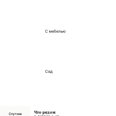
С мебелью
Сад
Что рядом
а
Спутник