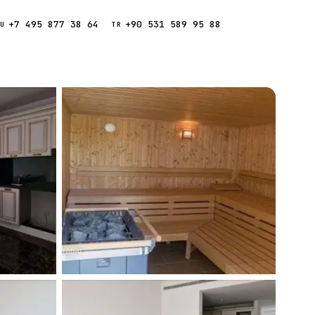
+7 495 877 38 64
+90 531 589 95 88
Звонок
RU
TR
Найти
ESC
ния
Кипр
Таиланд