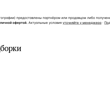
тографии) предоставлены партнёром или продавцом либо получены 
бличной офертой.
Актуальные условия
уточняйте у менеджера
·
По
дборки