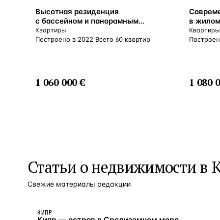
ВНЖ
ВНЖ
Высотная резиденция
Соврем
с бассейном и панорамным
в жилом
видом в 100 метрах от моря,
от моря
Квартиры
Квартиры
Гермасойя, Кипр
Построено в 2022 Всего 60 квартир
Построен
1 060 000 €
1 080 
Статьи о
недвижимости в 
Свежие материалы редакции
КИПР
Кипр — остров в Средиземном море