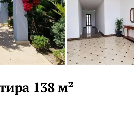
Турция · 2 556
Таиланд · 2 172
Россия · 2 106
Турция · 2 092
Турция · 1 810
тира 138 м²