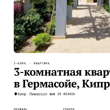
Алания
—
Локация
Бангкок
—
Локация
Новороссийск
—
Локация
Стамбул
—
Локация
Анталия
—
Локация
НАВИГАЦИЯ
ОТКРЫТЬ
ЗАКРЫТЬ
↑
↓
↵
ESC
3-КОМН.
· КВАРТИРА
3-комнатная квар
в Гермасойе, Кипр
Кипр
·
Лимассол
ID #
22826
ВНЖ
ПЛОЩАДЬ
СПАЛЕН