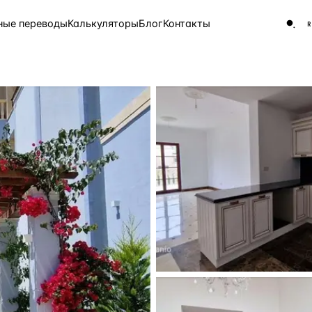
ные переводы
Калькуляторы
Блог
Контакты
ЧАСТО ИЩУТ
Турция
Россия
Испа
9 143 объекта
Греция
8 554 объекта
5 430 объектов
3 906 объектов
2 948 объектов
2 797 объектов
Россия · 3 920