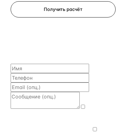
Получить расчёт
ЗАПРОСИТЬ РАСЧЁТ
Расскажем по объекту, пришлём PDF
с финансовой моделью и контактом владельца —
за 4 рабочих часа.
Даю
согласие на обработку и передачу
персональных данных
— на условиях
Политики конфиденциальности
.
Хочу
получать новости, подборки объектов