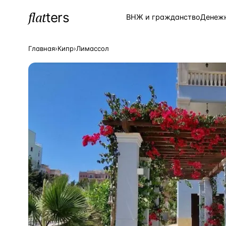
flat
ters
Каталог
ВНЖ и гражданство
Денеж
Главная
›
Кипр
›
Лимассол
ПОПУЛЯРНЫЕ НАПРАВЛЕНИЯ
Турция
—
Страна
Россия
—
Страна
Испания
—
Страна
Кипр
—
Страна
Таиланд
—
Страна
Греция
—
Страна
Сочи
—
Локация