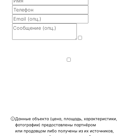
Даю
согласие
на обработку и передачу персональных
данных
— на условиях
Политики
конфиденциальности
.
Хочу получать
новости, подборки объектов
и спецпредложения.
Получить расчёт
Данные объекта (цена, площадь, характеристики,
фотографии) предоставлены партнёром
или продавцом либо получены из их источников,