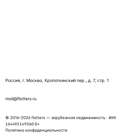
TELEGRAM
WHATSAPP
EMAIL
КАТАЛОГ ПО СТРАНАМ
ПОЛЕЗНОЕ
КОМПАНИЯ
КОНТАКТЫ
Россия, г. Москва, Кропоткинский пер., д. 7, стр. 1
+7 495 877 38 64
+90 531 589 95 88
mail@flatters.ru
©
2016
–
2026
flatters — зарубежная недвижимость ·
ИНН
164492149360
0+
Политика конфиденциальности