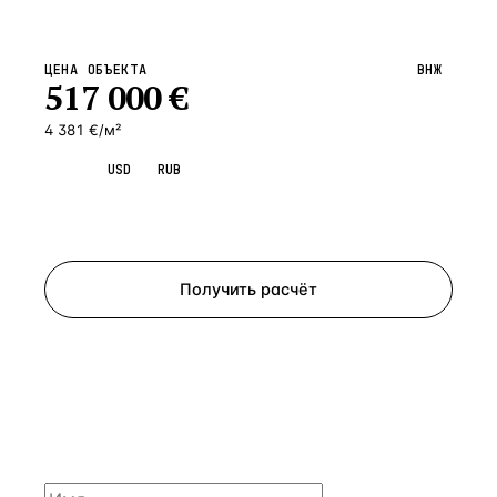
ЦЕНА ОБЪЕКТА
ВНЖ
517 000
€
4 381 €/м²
EUR
USD
RUB
Запросить просмотр
Получить расчёт
ЗАПРОСИТЬ РАСЧЁТ
Расскажем по объекту, пришлём PDF с финансовой
моделью и контактом владельца — за 4 рабочих
часа.