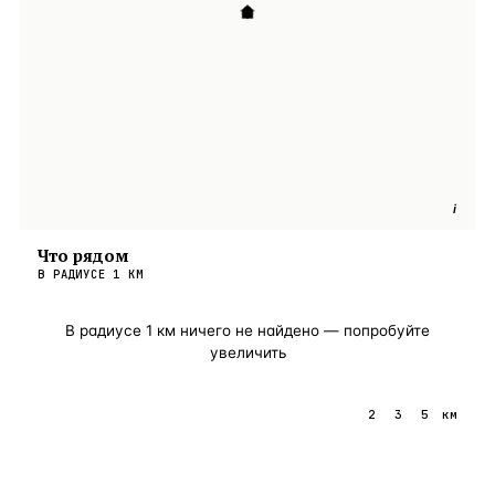
i
Что рядом
В РАДИУСЕ
1
КМ
В радиусе
1
км ничего не найдено — попробуйте
увеличить
1
2
3
5
км