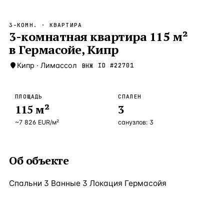
Бангкок
Таиланд · 2 1
—
Локация
3-КОМН.
· КВАРТИРА
Новороссийск
3-комнатная квартира 115 м²
Россия · 2 1
—
Локация
в Гермасойе, Кипр
Стамбул
Турция · 2 0
—
Локация
Кипр
·
Лимассол
ID #
22701
ВНЖ
Анталия
Турция · 1 8
—
Локация
ЧАСТО ИЩУТ
ПЛОЩАДЬ
СПАЛЕН
Турция
Россия
Испания
Кипр
Таиланд
Грец
115
м²
3
~
7 826
EUR
/м²
санузлов:
3
ВСЕ НАПРАВЛЕНИЯ →
Об объекте
Спальни 3 Ванные 3 Локация Гермасойя