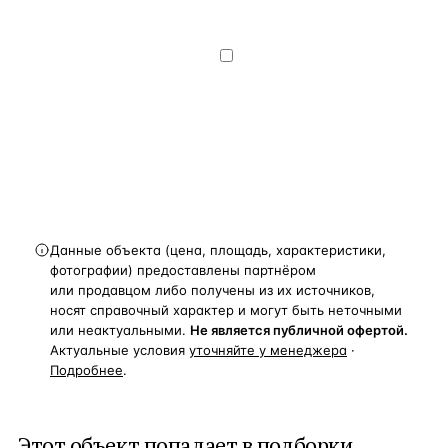
на обработку и передачу персональных
данных
— на условиях
Политики
конфиденциальности
.
Хочу получать
новости, подборки объектов
и спецпредложения.
Получить расчёт
Данные объекта (цена, площадь, характеристики,
фотографии) предоставлены партнёром
или продавцом либо получены из их источников,
носят справочный характер и могут быть неточными
или неактуальными.
Не является публичной офертой.
Актуальные условия
уточняйте у менеджера
·
Подробнее
.
Этот объект попадает в подборки