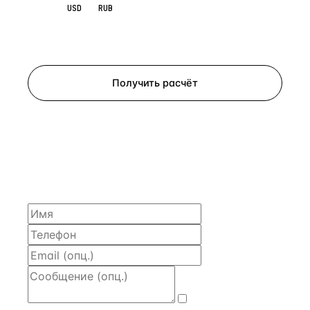
EUR
USD
RUB
Запросить просмотр
Получить расчёт
ЗАПРОСИТЬ РАСЧЁТ
Расскажем по объекту, пришлём PDF с финансовой
моделью и контактом владельца — за 4 рабочих
часа.
Даю
согласие