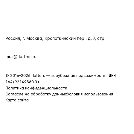
КОМПАНИЯ
КОНТАКТЫ
Россия, г. Москва, Кропоткинский пер., д. 7, стр. 1
+7 495 877 38 64
+90 531 589 95 88
mail@flatters.ru
©
2016
–
2026
flatters — зарубежная недвижимость ·
ИНН
164492149360
0+
Политика конфиденциальности
Согласие на обработку данных
Условия использования
Карта сайта