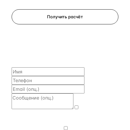
Запросить просмотр
Получить расчёт
ЗАПРОСИТЬ РАСЧЁТ
Расскажем по объекту, пришлём PDF с финансовой
моделью и контактом владельца — за 4 рабочих
часа.
Даю
согласие
на обработку и передачу персональных
данных
— на условиях
Политики
конфиденциальности
.
Хочу получать