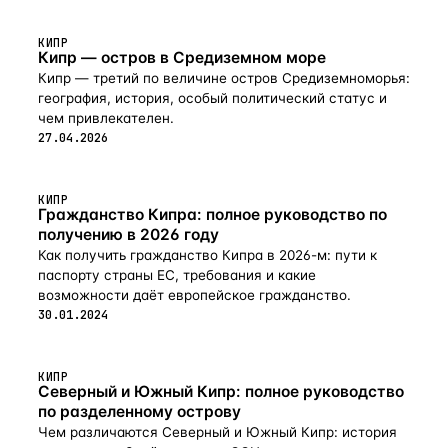
Торговый центр 5 км Больница 3 км • Крытые
парковочные места • Современный внешний дизайн •
Функциональное и оптимальное использование
КИПР
Кипр — остров в Средиземном море
внутреннего пространства • Современный дизайн
интерьера и обои • Окна с двойным остеклением •
Кипр — третий по величине остров Средиземноморья:
Современный интерьер ванной комнаты и туалета •
география, история, особый политический статус и
Солнечные батареи для всех квартир • Теплоизоляция —
чем привлекателен.
класс энергоэффективности А • Охранный
27.04.2026
видеодомофон
КИПР
Гражданство Кипра: полное руководство по
получению в 2026 году
Как получить гражданство Кипра в 2026-м: пути к
паспорту страны ЕС, требования и какие
возможности даёт европейское гражданство.
30.01.2024
КИПР
Северный и Южный Кипр: полное руководство
по разделенному острову
Чем различаются Северный и Южный Кипр: история