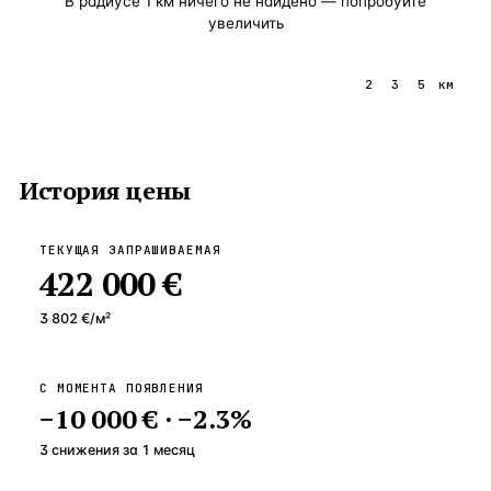
В радиусе
1
км ничего не найдено — попробуйте
увеличить
1
2
3
5
км
История цены
ТЕКУЩАЯ ЗАПРАШИВАЕМАЯ
422 000 €
3 802 €
/м²
С МОМЕНТА ПОЯВЛЕНИЯ
−
10 000 €
·
−
2.3
%
3 снижения
за
1
месяц