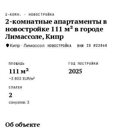
Бангкок
Таиланд · 2 1
—
Локация
2-КОМН.
· НОВОСТРОЙКА
Новороссийск
2-комнатные апартаменты в
Россия · 2 1
—
Локация
новостройке 111 м² в городе
Стамбул
Турция · 2 0
—
Локация
Лимассоле, Кипр
Анталия
Турция · 1 8
—
Локация
Кипр
·
Лимассол
ID #
22868
НОВОСТРОЙКА
ВНЖ
ЧАСТО ИЩУТ
Турция
Россия
Испания
Кипр
Таиланд
Грец
ПЛОЩАДЬ
ГОД ПОСТРОЙКИ
111
м²
2025
ВСЕ НАПРАВЛЕНИЯ →
~
3 802
EUR
/м²
СПАЛЕН
2
санузлов:
3
Об объекте