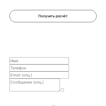
Запросить просмотр
Получить расчёт
ЗАПРОСИТЬ РАСЧЁТ
Расскажем по объекту, пришлём PDF с финансовой
моделью и контактом владельца — за 4 рабочих
часа.
Даю
согласие
на обработку и передачу персональных
данных
— на условиях
Политики