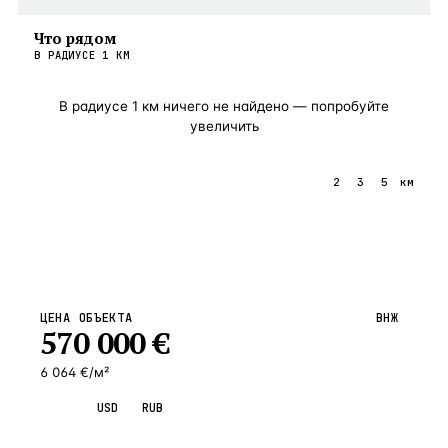
Что рядом
В РАДИУСЕ
1
КМ
В радиусе
1
км ничего не найдено — попробуйте
увеличить
1
2
3
5
км
ЦЕНА ОБЪЕКТА
ВНЖ
570 000
€
6 064 €/м²
EUR
USD
RUB