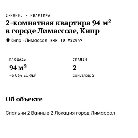
Бангкок
Таиланд · 2 1
—
Локация
2-КОМН.
· КВАРТИРА
Новороссийск
2-комнатная квартира 94 м²
Россия · 2 1
—
Локация
в городе Лимассоле, Кипр
Стамбул
Турция · 2 0
—
Локация
Кипр
·
Лимассол
ID #
22849
ВНЖ
Анталия
Турция · 1 8
—
Локация
ЧАСТО ИЩУТ
ПЛОЩАДЬ
СПАЛЕН
Турция
Россия
Испания
Кипр
Таиланд
Грец
94
м²
2
~
6 064
EUR
/м²
санузлов:
2
ВСЕ НАПРАВЛЕНИЯ →
Об объекте
Спальни 2 Ванные 2 Локация город Лимассол