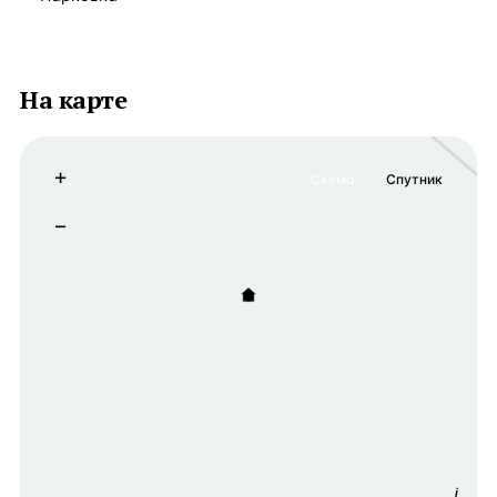
На карте
+
Схема
Спутник
−
i