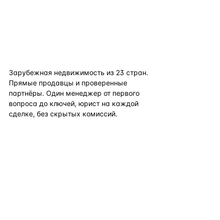
flat
ters
Зарубежная недвижимость из
23
стран.
Прямые продавцы и проверенные
партнёры. Один менеджер от первого
вопроса до ключей, юрист на каждой
сделке, без скрытых комиссий.
TELEGRAM
WHATSAPP
EMAIL
КАТАЛОГ ПО СТРАНАМ
ПОЛЕЗНОЕ
КОМПАНИЯ