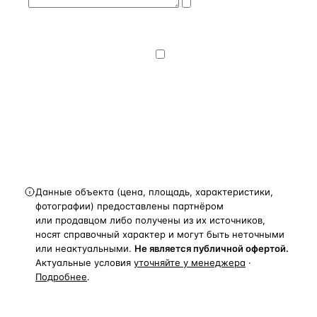
Даю
согласие
на обработку и передачу персональных
данных
— на условиях
Политики
конфиденциальности
.
Хочу получать
новости, подборки объектов
и спецпредложения.
Получить расчёт
Данные объекта (цена, площадь, характеристики,
фотографии) предоставлены партнёром
или продавцом либо получены из их источников,
носят справочный характер и могут быть неточными
или неактуальными.
Не является публичной офертой.
Актуальные условия
уточняйте у менеджера
·
Подробнее
.