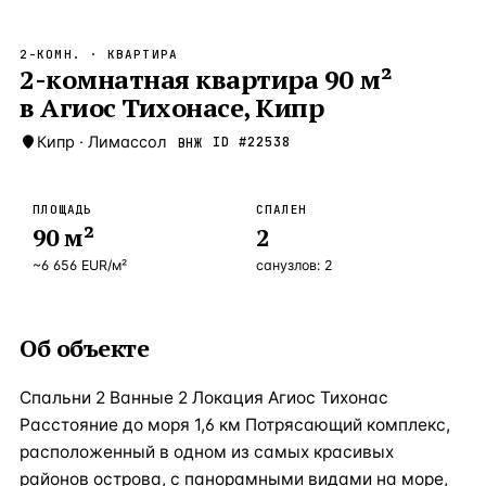
Бангкок
Таиланд · 2 1
—
Локация
2-КОМН.
· КВАРТИРА
Новороссийск
2-комнатная квартира 90 м²
Россия · 2 1
—
Локация
в Агиос Тихонасе, Кипр
Стамбул
Турция · 2 0
—
Локация
Кипр
·
Лимассол
ID #
22538
ВНЖ
Анталия
Турция · 1 8
—
Локация
ЧАСТО ИЩУТ
ПЛОЩАДЬ
СПАЛЕН
Турция
Россия
Испания
Кипр
Таиланд
Грец
90
м²
2
~
6 656
EUR
/м²
санузлов:
2
ВСЕ НАПРАВЛЕНИЯ →
Об объекте
Спальни 2 Ванные 2 Локация Агиос Тихонас
Расстояние до моря 1,6 км Потрясающий комплекс,
расположенный в одном из самых красивых
районов острова, с панорамными видами на море,