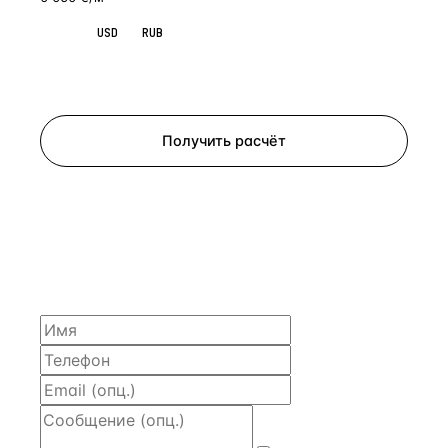
EUR
USD
RUB
Запросить просмотр
Получить расчёт
ЗАПРОСИТЬ РАСЧЁТ
Расскажем по объекту, пришлём PDF с финансовой
моделью и контактом владельца — за 4 рабочих
часа.