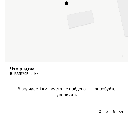
i
Что рядом
В РАДИУСЕ
1
КМ
В радиусе
1
км ничего не найдено — попробуйте
увеличить
1
2
3
5
км