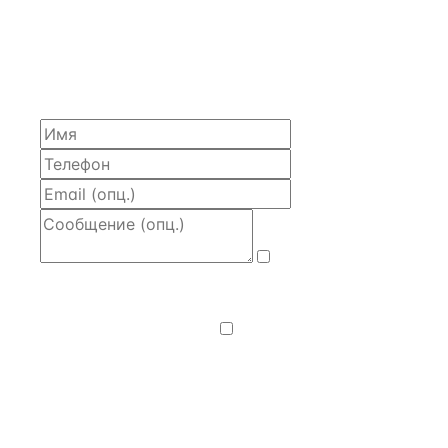
ЗАПРОСИТЬ РАСЧЁТ
Расскажем по объекту, пришлём PDF с финансовой
моделью и контактом владельца — за 4 рабочих
часа.
Даю
согласие
на обработку и передачу персональных
данных
— на условиях
Политики
конфиденциальности
.
Хочу получать
новости, подборки объектов
и спецпредложения.
Получить расчёт