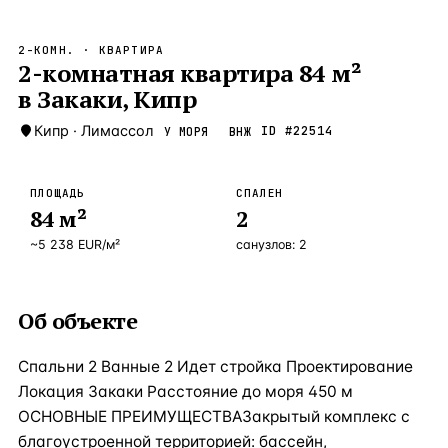
Бангкок
Таиланд · 2 1
—
Локация
2-КОМН.
· КВАРТИРА
Новороссийск
2-комнатная квартира 84 м²
Россия · 2 1
—
Локация
в Закаки, Кипр
Стамбул
Турция · 2 0
—
Локация
Кипр
·
Лимассол
ID #
22514
У МОРЯ
ВНЖ
Анталия
Турция · 1 8
—
Локация
ЧАСТО ИЩУТ
ПЛОЩАДЬ
СПАЛЕН
Турция
Россия
Испания
Кипр
Таиланд
Грец
84
м²
2
~
5 238
EUR
/м²
санузлов:
2
ВСЕ НАПРАВЛЕНИЯ →
Об объекте
Спальни 2 Ванные 2 Идет стройка Проектирование
Локация Закаки Расстояние до моря 450 м
ОСНОВНЫЕ ПРЕИМУЩЕСТВАЗакрытый комплекс с
благоустроенной территорией: бассейн,