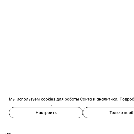
Мы используем cookies для работы Сайта и аналитики. Подро
конфиденциальности
.
Настроить
Только нео
Принять все