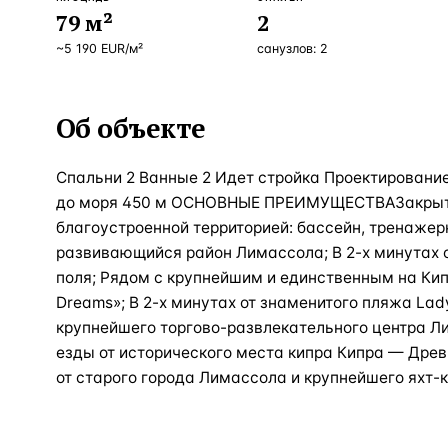
79
м²
2
~
5 190
EUR
/м²
санузлов:
2
Об объекте
Спальни 2 Ванные 2 Идет стройка Проектировани
до моря 450 м ОСНОВНЫЕ ПРЕИМУЩЕСТВАЗакрыт
благоустроенной территорией: бассейн, тренажер
развивающийся район Лимассола; В 2-х минутах о
поля; Рядом с крупнейшим и единственным на Кипр
Dreams»; В 2-х минутах от знаменитого пляжа Lady’
крупнейшего торгово-развлекательного центра Л
езды от исторического места кипра Кипра — Древ
от старого города Лимассола и крупнейшего яхт-