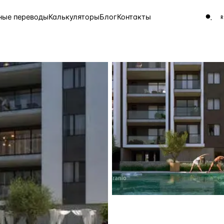
ные переводы
Калькуляторы
Блог
Контакты
ЧАСТО ИЩУТ
Турция
Россия
Испа
9 143 объекта
Греция
8 554 объекта
5 430 объектов
3 906 объектов
2 948 объектов
2 797 объектов
Россия · 3 920