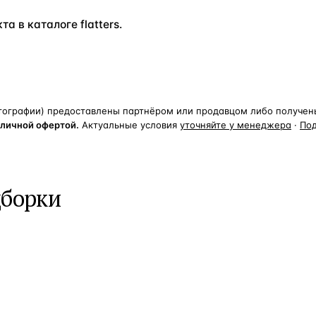
а в каталоге flatters.
тографии) предоставлены партнёром или продавцом либо получены 
бличной офертой.
Актуальные условия
уточняйте у менеджера
·
По
дборки