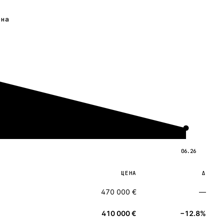
ена
06.26
ЦЕНА
Δ
470 000 €
—
410 000 €
−12.8%