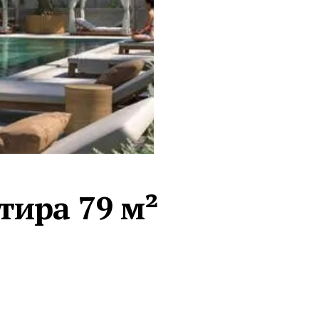
Турция · 2 556
Таиланд · 2 172
Россия · 2 106
Турция · 2 092
Турция · 1 810
тира 79 м²