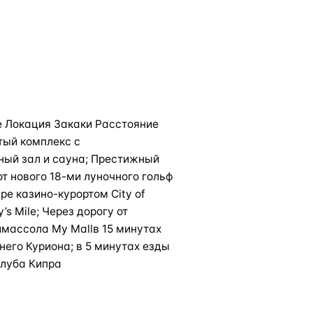
е Локация Закаки Расстояние
ый комплекс с
ный зал и сауна; Престижный
т нового 18-ми луночного гольф
е казино-курортом City of
s Mile; Через дорогу от
имассола My Mallв 15 минутах
него Куриона; в 5 минутах езды
клуба Кипра