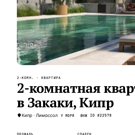
Алания
—
Локация
Бангкок
—
Локация
Новороссийск
—
Локация
Стамбул
—
Локация
Анталия
—
Локация
НАВИГАЦИЯ
ОТКРЫТЬ
ЗАКРЫТЬ
↑
↓
↵
ESC
2-КОМН.
· КВАРТИРА
2-комнатная квар
в Закаки, Кипр
Кипр
·
Лимассол
ID #
22578
У МОРЯ
ВНЖ
ПЛОЩАДЬ
СПАЛЕН