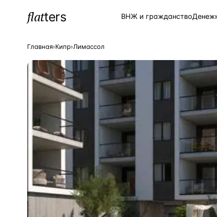
flat
ters
Каталог
ВНЖ и гражданство
Денеж
Главная
›
Кипр
›
Лимассол
ПОПУЛЯРНЫЕ НАПРАВЛЕНИЯ
Турция
—
Страна
Россия
—
Страна
Испания
—
Страна
Кипр
—
Страна
Таиланд
—
Страна
Греция
—
Страна
Сочи
—
Локация