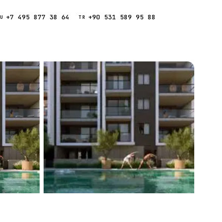
+7 495 877 38 64
+90 531 589 95 88
Звонок
RU
TR
Найти
ESC
ния
Кипр
Таиланд