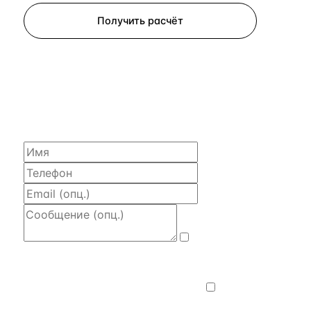
Получить расчёт
ЗАПРОСИТЬ РАСЧЁТ
Расскажем по объекту, пришлём PDF
с финансовой моделью и контактом владельца —
за 4 рабочих часа.
Даю
согласие на обработку и передачу
персональных данных
— на условиях
Политики конфиденциальности
.
Хочу
получать новости, подборки объектов