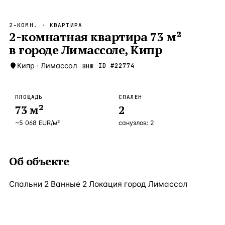
Бангкок
Таиланд · 2 1
—
Локация
2-КОМН.
· КВАРТИРА
Новороссийск
2-комнатная квартира 73 м²
Россия · 2 1
—
Локация
в городе Лимассоле, Кипр
Стамбул
Турция · 2 0
—
Локация
Кипр
·
Лимассол
ID #
22774
ВНЖ
Анталия
Турция · 1 8
—
Локация
ЧАСТО ИЩУТ
ПЛОЩАДЬ
СПАЛЕН
Турция
Россия
Испания
Кипр
Таиланд
Грец
73
м²
2
~
5 068
EUR
/м²
санузлов:
2
ВСЕ НАПРАВЛЕНИЯ →
Об объекте
Спальни 2 Ванные 2 Локация город Лимассол