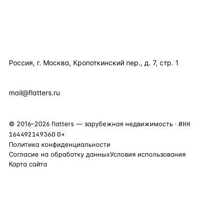
КОМПАНИЯ
КОНТАКТЫ
Россия, г. Москва, Кропоткинский пер., д. 7, стр. 1
+7 495 877 38 64
+90 531 589 95 88
mail@flatters.ru
©
2016
–
2026
flatters — зарубежная недвижимость ·
ИНН
164492149360
0+
Политика конфиденциальности
Согласие на обработку данных
Условия использования
Карта сайта