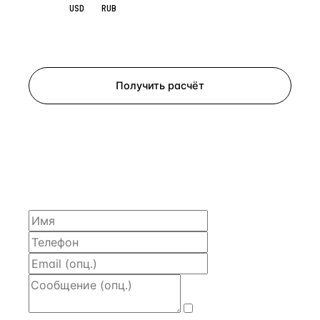
EUR
USD
RUB
Запросить просмотр
Получить расчёт
ЗАПРОСИТЬ РАСЧЁТ
Расскажем по объекту, пришлём PDF с финансовой
моделью и контактом владельца — за 4 рабочих
часа.
Даю
согласие