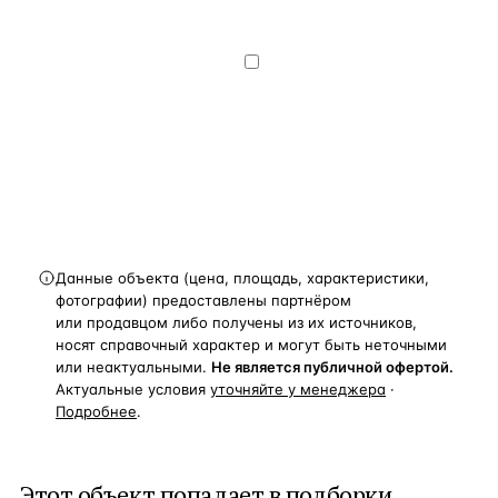
на обработку и передачу персональных
данных
— на условиях
Политики
конфиденциальности
.
Хочу получать
новости, подборки объектов
и спецпредложения.
Получить расчёт
Данные объекта (цена, площадь, характеристики,
фотографии) предоставлены партнёром
или продавцом либо получены из их источников,
носят справочный характер и могут быть неточными
или неактуальными.
Не является публичной офертой.
Актуальные условия
уточняйте у менеджера
·
Подробнее
.
Этот объект попадает в подборки