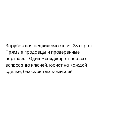
flat
ters
Зарубежная недвижимость из
23
стран.
Прямые продавцы и проверенные
партнёры. Один менеджер от первого
вопроса до ключей, юрист на каждой
сделке, без скрытых комиссий.
TELEGRAM
WHATSAPP
EMAIL
КАТАЛОГ ПО СТРАНАМ
ПОЛЕЗНОЕ
КОМПАНИЯ