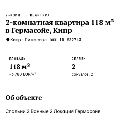
Бангкок
Таиланд · 2 1
—
Локация
2-КОМН.
· КВАРТИРА
Новороссийск
2-комнатная квартира 118 м²
Россия · 2 1
—
Локация
в Гермасойе, Кипр
Стамбул
Турция · 2 0
—
Локация
Кипр
·
Лимассол
ID #
22743
ВНЖ
Анталия
Турция · 1 8
—
Локация
ЧАСТО ИЩУТ
ПЛОЩАДЬ
СПАЛЕН
Турция
Россия
Испания
Кипр
Таиланд
Грец
118
м²
2
~
6 780
EUR
/м²
санузлов:
2
ВСЕ НАПРАВЛЕНИЯ →
Об объекте
Спальни 2 Ванные 2 Локация Гермасойя