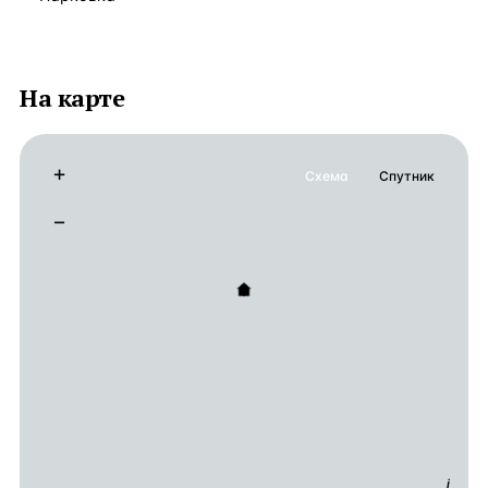
На карте
+
Схема
Спутник
−
i