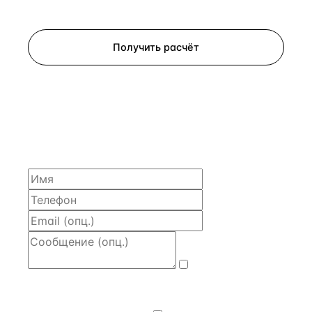
Запросить просмотр
Получить расчёт
ЗАПРОСИТЬ РАСЧЁТ
Расскажем по объекту, пришлём PDF с финансовой
моделью и контактом владельца — за 4 рабочих
часа.
Даю
согласие
на обработку и передачу персональных
данных
— на условиях
Политики