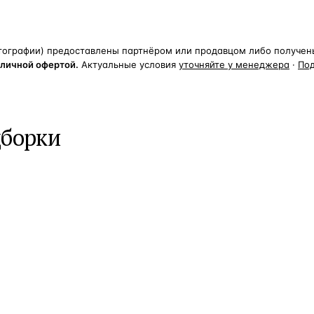
тографии) предоставлены партнёром или продавцом либо получены 
бличной офертой.
Актуальные условия
уточняйте у менеджера
·
По
дборки