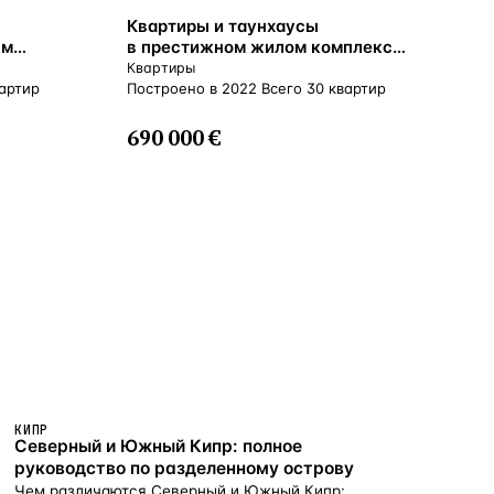
ВНЖ
Квартиры и таунхаусы
ым
в престижном жилом комплексе
ря,
всего 400 м от моря, Лимассол,
Квартиры
Кипр
вартир
Построено в 2022 Всего 30 квартир
690 000 €
КИПР
Северный и Южный Кипр: полное
руководство по разделенному острову
Чем различаются Северный и Южный Кипр: