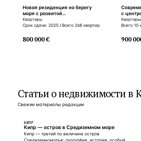
ВНЖ
ВНЖ
Новая резиденция на берегу
Совреме
моря с развитой
с центр
инфраструктурой в престижном
Квартиры
Квартиры
районе, Лимассол, Кипр
Срок сдачи: 2025.I Всего 268 квартир
Всего 10 
800 000 €
900 00
Статьи о
недвижимости в 
Свежие материалы редакции
КИПР
Кипр — остров в Средиземном море
Кипр — третий по величине остров
Средиземноморья: география, история, особый