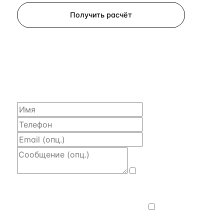
Получить расчёт
ЗАПРОСИТЬ РАСЧЁТ
Расскажем по объекту, пришлём PDF
с финансовой моделью и контактом владельца —
за 4 рабочих часа.
Даю
согласие на обработку и передачу
персональных данных
— на условиях
Политики конфиденциальности
.
Хочу
получать новости, подборки объектов