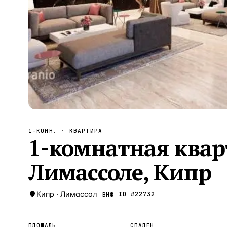
Алания
—
Локация
Бангкок
—
Локация
Новороссийск
—
Локация
Стамбул
—
Локация
Анталия
—
Локация
НАВИГАЦИЯ
ОТКРЫТЬ
ЗАКРЫТЬ
↑
↓
↵
ESC
1-КОМН.
· КВАРТИРА
1-комнатная кварт
Лимассоле, Кипр
Кипр
·
Лимассол
ID #
22732
ВНЖ
ПЛОЩАДЬ
СПАЛЕН