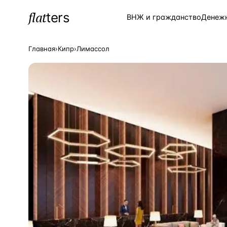
flat
ters
Каталог
ВНЖ и гражданство
Денеж
Главная
›
Кипр
›
Лимассол
ПОПУЛЯРНЫЕ НАПРАВЛЕНИЯ
Турция
—
Страна
Россия
—
Страна
Испания
—
Страна
Кипр
—
Страна
Таиланд
—
Страна
Греция
—
Страна
Сочи
—
Локация