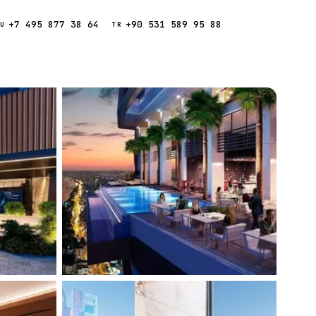
+7 495 877 38 64
+90 531 589 95 88
Звонок
RU
TR
Найти
ESC
ния
Кипр
Таиланд