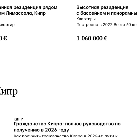
ВНЖ
нная резиденция рядом
Высотная резиденция
ом Лимассола, Кипр
с бассейном и панорамн
видом в 100 метрах от мо
Квартиры
Гермасойя, Кипр
квартир
Построено в 2022 Всего 60 к
0 €
1 060 000 €
Кипр
КИПР
Гражданство Кипра: полное руководство по
получению в 2026 году
Как получить гражданство Кипра в 2026-м: пути к