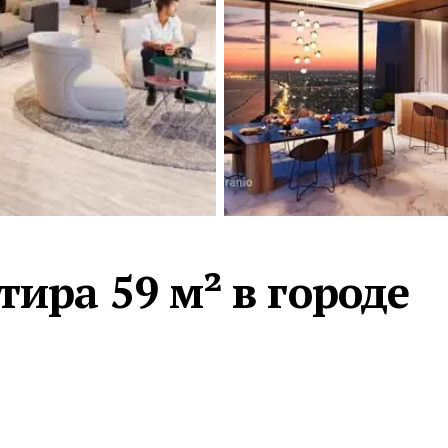
Турция · 2 556
Таиланд · 2 172
Россия · 2 106
Турция · 2 092
Турция · 1 810
ира 59 м² в городе