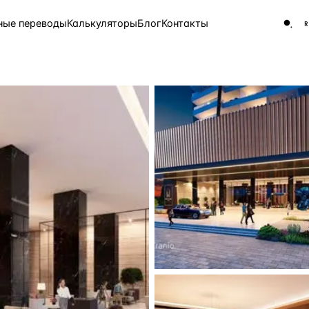
ные переводы
Калькуляторы
Блог
Контакты
ЧАСТО ИЩУТ
Турция
Россия
Испа
9 143 объекта
Греция
8 554 объекта
5 430 объектов
3 906 объектов
2 948 объектов
2 797 объектов
Россия · 3 920