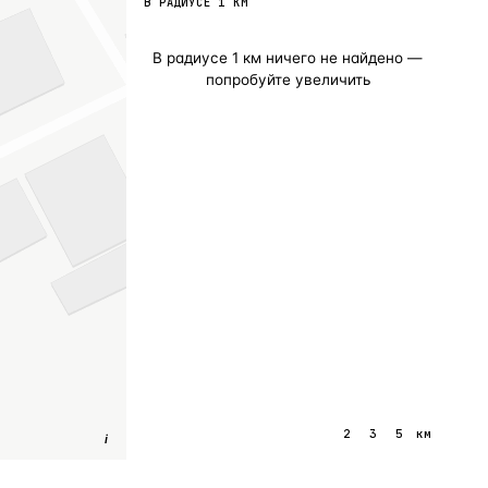
В РАДИУСЕ
1
КМ
В радиусе
1
км ничего не найдено —
попробуйте увеличить
1
2
3
5
км
i