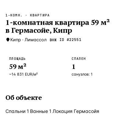
Бангкок
Таиланд · 2 1
—
Локация
1-КОМН.
· КВАРТИРА
Новороссийск
1-комнатная квартира 59 м²
Россия · 2 1
—
Локация
в Гермасойе, Кипр
Стамбул
Турция · 2 0
—
Локация
Кипр
·
Лимассол
ID #
22551
ВНЖ
Анталия
Турция · 1 8
—
Локация
ЧАСТО ИЩУТ
ПЛОЩАДЬ
СПАЛЕН
Турция
Россия
Испания
Кипр
Таиланд
Грец
59
м²
1
~
14 831
EUR
/м²
санузлов:
1
ВСЕ НАПРАВЛЕНИЯ →
Об объекте
Спальни 1 Ванные 1 Локация Гермасойя