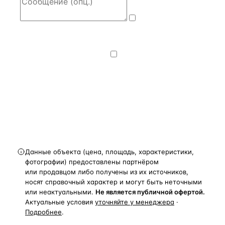
Даю
согласие
на обработку и передачу персональных
данных
— на условиях
Политики
конфиденциальности
.
Хочу получать
новости, подборки объектов
и спецпредложения.
Получить расчёт
Данные объекта (цена, площадь, характеристики,
фотографии) предоставлены партнёром
или продавцом либо получены из их источников,
носят справочный характер и могут быть неточными
или неактуальными.
Не является публичной офертой.
Актуальные условия
уточняйте у менеджера
·
Подробнее
.