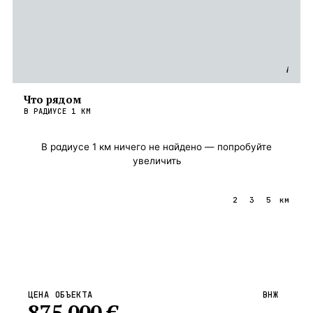
i
Что рядом
В РАДИУСЕ
1
КМ
В радиусе
1
км ничего не найдено — попробуйте
увеличить
1
2
3
5
км
ЦЕНА ОБЪЕКТА
ВНЖ
875 000
€