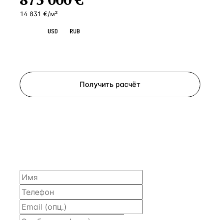
14 831 €/м²
EUR
USD
RUB
Запросить просмотр
Получить расчёт
ЗАПРОСИТЬ РАСЧЁТ
Расскажем по объекту, пришлём PDF с финансовой
моделью и контактом владельца — за 4 рабочих
часа.