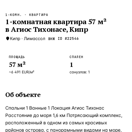
Бангкок
Таиланд · 2 1
—
Локация
1-КОМН.
· КВАРТИРА
Новороссийск
1-комнатная квартира 57 м²
Россия · 2 1
—
Локация
в Агиос Тихонасе, Кипр
Стамбул
Турция · 2 0
—
Локация
Кипр
·
Лимассол
ID #
22546
ВНЖ
Анталия
Турция · 1 8
—
Локация
ЧАСТО ИЩУТ
ПЛОЩАДЬ
СПАЛЕН
Турция
Россия
Испания
Кипр
Таиланд
Грец
57
м²
1
~
6 491
EUR
/м²
санузлов:
1
ВСЕ НАПРАВЛЕНИЯ →
Об объекте
Спальни 1 Ванные 1 Локация Агиос Тихонас
Расстояние до моря 1,6 км Потрясающий комплекс,
расположенный в одном из самых красивых
районов острова, с панорамными видами на море,