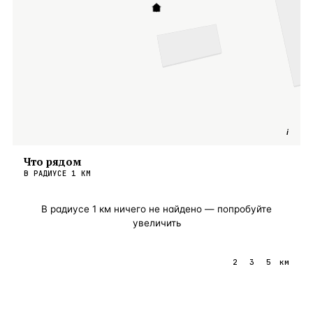
i
Что рядом
В РАДИУСЕ
1
КМ
В радиусе
1
км ничего не найдено — попробуйте
увеличить
1
2
3
5
км