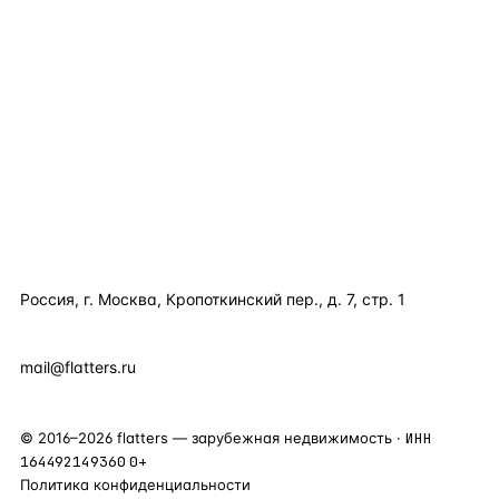
TELEGRAM
WHATSAPP
EMAIL
КАТАЛОГ ПО СТРАНАМ
ПОЛЕЗНОЕ
КОМПАНИЯ
КОНТАКТЫ
Россия, г. Москва, Кропоткинский пер., д. 7, стр. 1
+7 495 877 38 64
+90 531 589 95 88
mail@flatters.ru
©
2016
–
2026
flatters — зарубежная недвижимость ·
ИНН
164492149360
0+
Политика конфиденциальности