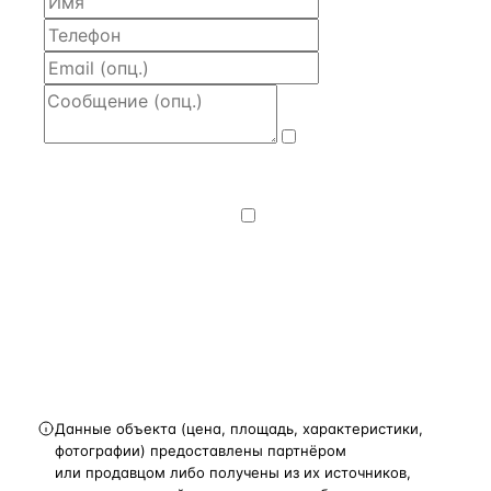
Даю
согласие
на обработку и передачу персональных
данных
— на условиях
Политики
конфиденциальности
.
Хочу получать
новости, подборки объектов
и спецпредложения.
Получить расчёт
Данные объекта (цена, площадь, характеристики,
фотографии) предоставлены партнёром
или продавцом либо получены из их источников,