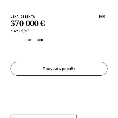
ЦЕНА ОБЪЕКТА
ВНЖ
370 000
€
6 491 €/м²
EUR
USD
RUB
Запросить просмотр
Получить расчёт
ЗАПРОСИТЬ РАСЧЁТ
Расскажем по объекту, пришлём PDF с финансовой
моделью и контактом владельца — за 4 рабочих
часа.